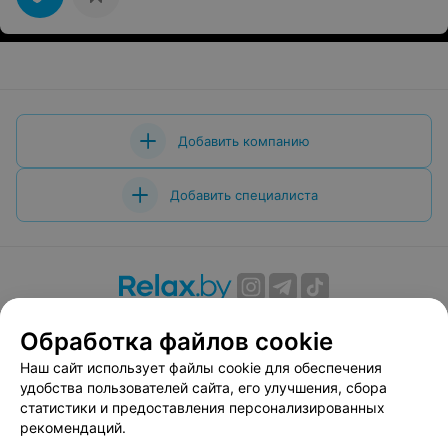
Добавить компанию
Добавить специалиста
О проекте
Новости проекта
Размещение рекламы
Обработка файлов cookie
Вакансии
Публичный договор
Способы оплаты
Наш сайт использует файлы cookie для обеспечения
Публичный договор по использованию сервиса
удобства пользователей сайта, его улучшения, сбора
«Афиша»
статистики и предоставления персонализированных
Пользовательское соглашение
рекомендаций.