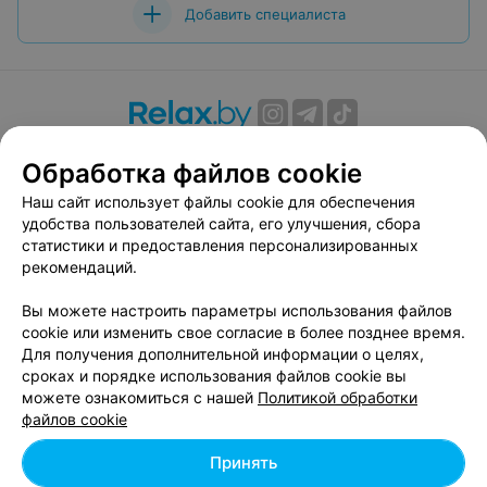
Добавить специалиста
О проекте
Новости проекта
Размещение рекламы
Обработка файлов cookie
Вакансии
Публичный договор
Способы оплаты
Наш сайт использует файлы cookie для обеспечения
Публичный договор по использованию сервиса
удобства пользователей сайта, его улучшения, сбора
«Афиша»
статистики и предоставления персонализированных
Пользовательское соглашение
рекомендаций.
Написать в поддержку
Вы можете настроить параметры использования файлов
Связаться по вопросам сотрудничества
cookie или изменить свое согласие в более позднее время.
Написать руководителю relax.by
Для получения дополнительной информации о целях,
сроках и порядке использования файлов cookie вы
Персональные настройки cookie
можете ознакомиться с нашей
Политикой обработки
Обработка персональных данных
файлов cookie
Принять