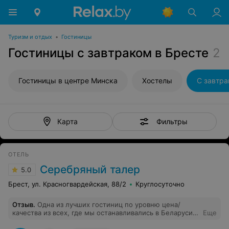
Туризм и отдых
•
Гостиницы
Гостиницы с завтраком в Бресте
2
Гостиницы в центре Минска
Хостелы
С завтр
Фильтры
Карта
ОТЕЛЬ
Серебряный талер
5.0
Брест, ул. Красногвардейская, 88/2
Круглосуточно
Отзыв
.
Одна из лучших гостиниц по уровню цена/
качества из всех, где мы останавливались в Беларуси.
Еще
Отличные номера, охраняемая бесплатная стоянка,