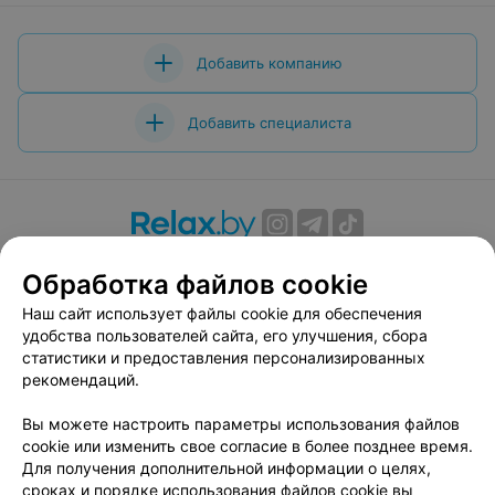
Добавить компанию
Добавить специалиста
О проекте
Новости проекта
Размещение рекламы
Обработка файлов cookie
Вакансии
Публичный договор
Способы оплаты
Наш сайт использует файлы cookie для обеспечения
Публичный договор по использованию сервиса
удобства пользователей сайта, его улучшения, сбора
«Афиша»
статистики и предоставления персонализированных
Пользовательское соглашение
рекомендаций.
Написать в поддержку
Вы можете настроить параметры использования файлов
Связаться по вопросам сотрудничества
cookie или изменить свое согласие в более позднее время.
Написать руководителю relax.by
Для получения дополнительной информации о целях,
сроках и порядке использования файлов cookie вы