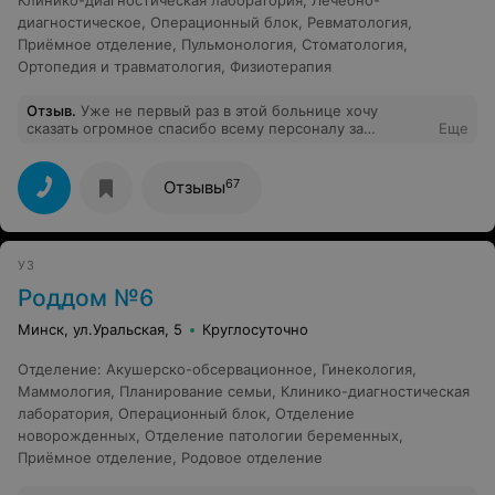
Клинико-диагностическая лаборатория
,
Лечебно-
диагностическое
,
Операционный блок
,
Ревматология
,
Приёмное отделение
,
Пульмонология
,
Стоматология
,
Ортопедия и травматология
,
Физиотерапия
Отзыв
.
Уже не первый раз в этой больнице хочу
сказать огромное спасибо всему персоналу за
Еще
хорошее отношение к пациентом очень вежливые и
внимательные к больным всегда вовсем помогут!!!
Лежала в 4 корпусе делала на обеих руках операцию
67
Отзывы
хочу сказать большое спасибо Хирургу Александру
Александровичу за его прфессиализм действительно
врач от бога! Желаю ему всего самого лучшего в его
жизни так как он спасает наши жизни, счастья удачи во
УЗ
всех делах.
Роддом №6
Минск, ул.Уральская, 5
Круглосуточно
Отделение
:
Акушерско-обсервационное
,
Гинекология
,
Маммология
,
Планирование семьи
,
Клинико-диагностическая
лаборатория
,
Операционный блок
,
Отделение
новорожденных
,
Отделение патологии беременных
,
Приёмное отделение
,
Родовое отделение