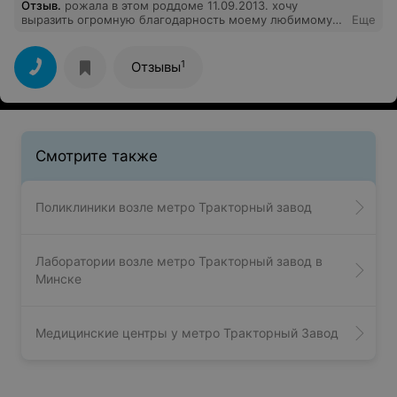
Отзыв
.
рожала в этом роддоме 11.09.2013. хочу
выразить огромную благодарность моему любимому
Еще
врачу ,Никитину Дмитрию Анатольевичу ! вы
настоящий профессионал своего дела,замечательный
врач!вот только к нему на осмотры я ходила как на
1
Отзывы
праздник.низкий вам поклон,благодаря вам,мой сынок
родился здоровым 8\9 апгар.
Смотрите также
Поликлиники возле метро Тракторный завод
Лаборатории возле метро Тракторный завод в
Минске
Медицинские центры у метро Тракторный Завод