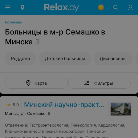
Больницы
Больницы в м-р Семашко в
Минске
3
Роддома
Детские больницы
Диспансеры
Фильтры
Карта
Минский научно-практический центр хирургии, трансплантологии и гематологии
5.0
Минск, ул. Семашко, 8
Отделение
:
Гастроэнтерология
,
Гинекология
,
Кардиология
,
Клинико-диагностическая лаборатория
,
Лечебно-
диагностическое
,
Операционный блок
,
Отделение