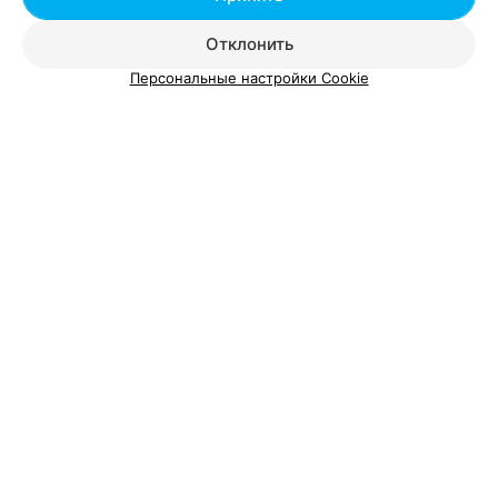
Отклонить
Персональные настройки Cookie
О проекте
Новости проекта
Размещение рекламы
Вакансии
Публичный договор
Способы оплаты
Публичный договор по использованию сервиса
«Афиша»
Пользовательское соглашение
Написать в поддержку
Связаться по вопросам сотрудничества
Написать руководителю relax.by
Персональные настройки cookie
Обработка персональных данных
© 2026 ООО «Артокс Лаб», УНП 191700409, регистрирующий орган -