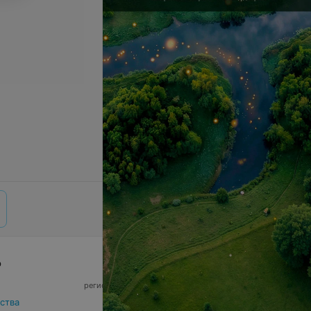
р
© 2026 ООО «Артокс Лаб», УНП 191700409,
регистрирующий орган - Минский горисполком
|
220012, Республика Беларусь, г. Минск,
ства