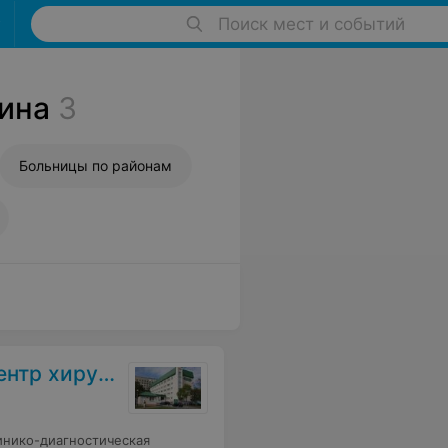
Поиск мест и событий
ина
3
Больницы по районам
гии и гематологии
инико-диагностическая