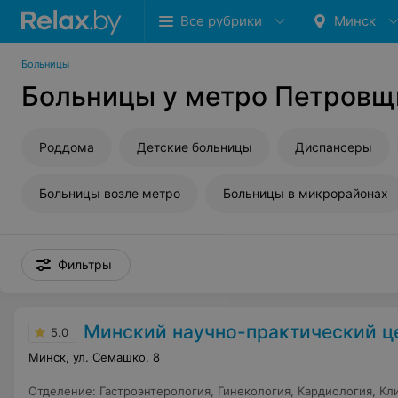
Все рубрики
Минск
Больницы
Больницы у метро Петровщ
Роддома
Детские больницы
Диспансеры
Больницы возле метро
Больницы в микрорайонах
Фильтры
Минский научно-практический центр хирургии, трансплантоло
5.0
Минск, ул. Семашко, 8
Отделение
:
Гастроэнтерология
,
Гинекология
,
Кардиология
,
Кл