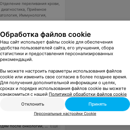
Отделение переливания крови
,
 диагностика
,
Приёмное
атология
,
Иммунология,
Обработка файлов cookie
слышать своих родных и близких. Дай Вам Бог здоровья, успехов в вашем не легком, но очень благородном деле. Благодаря Вам я живу и уже работаю, я счастлива, счастливы мои родные, друзья, коллеги. Я благодарю руководство нашего государства, что оно нашло средства для проведения таких дорогостоящих операций. Это лишний раз доказывает — мы живем в прекрасной стране, у нас превосходные врачи, высококлассные специалисты своего дела. Самое главное любить и беречь друг друга. Цените каждый момент жизни подаренной Богом, спешите делать добро. И как сказано в Библии: «…иди сам, помоги другим и дано тебе будет». Пусть всегда Божья благодать пребывает с Вами.
Еще
Наш сайт использует файлы cookie для обеспечения
удобства пользователей сайта, его улучшения, сбора
статистики и предоставления персонализированных
рекомендаций.
Вы можете настроить параметры использования файлов
cookie или изменить свое согласие в более позднее время.
ница
Для получения дополнительной информации о целях,
сроках и порядке использования файлов cookie вы можете
ознакомиться с нашей
Политикой обработки файлов cookie
ия
,
Гнойная-хирургия
,
-диагностическое
,
Отклонить
Принять
ьная диагностика
,
Персональные настройки Cookie
я
,
Гематология
ь и после этого только приходить на обследование)
Еще