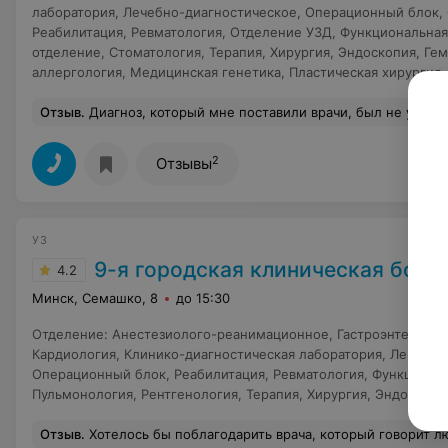
лаборатория
,
Лечебно-диагностическое
,
Операционный блок
,
Реабилитация
,
Ревматология
,
Отделение УЗД
,
Функциональная
отделение
,
Стоматология
,
Терапия
,
Хирургия
,
Эндоскопия
,
Гем
аллергология
,
Медицинская генетика
,
Пластическая хирургия
Отзыв
.
Диагноз, который мне поставили врачи, был не утешителен биллиарный аутоиммунный цирроз печени. Методик лечения и препаратов для лечения данного заболевания нет. Наши могилевские врачи Крылова С.И., Листратенко Л.А., Медведник В.Ф, Бахта Н.А., Пранович А.Г., Воробьева Л.Я. сделали все возможное чтобы продлить мои дни, поддержать мой организм, но жизнь с каждым днем уходила из моего тела. Я не раз находилась на лечении в 9-ой клинической больнице г. Минска. И когда весной 2008 года врачи 9-ой клиники стали проводить операции по трансплантации печени у меня появилась надежда на жизнь. С осени 2008 года я находилась в листке ожидающих на проведение операции по трансплантации печени. 22 октября 2009 года мне была сделана операция по трансплантации печени. Я испытала удивительное чувство легкости и счастья, когда проснулась после наркоза и поняла, что я жива, что у меня есть будущее. Это было счастье не только мое, но и моих родных, друзей коллег. Все время когда я болела мне помогали и поддерживали мои родные, друзья, коллеги и просто незнакомые люди. Без поддержки Господа Бога и людской мне было трудно пройти этот путь. Особая благодарность золотым рукам и золотым сердцам врачей Руммо О.О., Авдей Е.Л., Щерба А.Е., Федоруку А.М., Гордей Е.В. всему дружному коллективу хирургов, реаниматологов, анестезиологов, медицинским сестрам и санитарочкам 9-ой клинической больницы г. Минска, отделения «Портальной гипертензии». Низкий Вам поклон и огромное человеческое спасибо за дарованное счастье жить, видеть, 
2
Отзывы
УЗ
9-я городская клиническая боль
4.2
Минск, Семашко, 8
до 15:30
Отделение
:
Анестезиолого-реанимационное
,
Гастроэнтеролог
Кардиология
,
Клинико-диагностическая лаборатория
,
Лечебно
Операционный блок
,
Реабилитация
,
Ревматология
,
Функционал
Пульмонология
,
Рентгенология
,
Терапия
,
Хирургия
,
Эндоскопи
Отзыв
.
Хотелось бы поблагодарить врача, который говорит людям после онкологии, сидящим на гормональных таблетках, худет