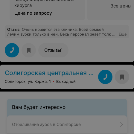
хирурга
Все цены
Цена по запросу
Отзыв
.
Очень нравится эта клиника. Всей семьей
лечим зубки только в ней. Весь персонал знает толк в
Еще
своей работе. Всегда готовы выслушать и решить
любую проблему. В сравнении с другими клиниками
очень демократичные цены. Индивидуальный подход к
1
Отзывы
каждому клиенту. Всем рекомендую.
Солигорская центральная районная больница
Солигорск, ул. Коржа, 1
Выходной
Вам будет интересно
Отбеливание зубов в Солигорске