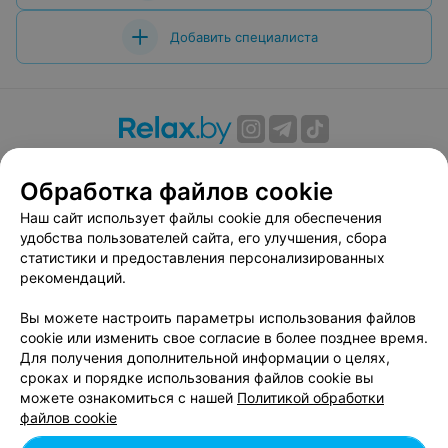
Добавить специалиста
О проекте
Новости проекта
Размещение рекламы
Обработка файлов cookie
Вакансии
Публичный договор
Способы оплаты
Публичный договор по использованию сервиса
Наш сайт использует файлы cookie для обеспечения
«Афиша»
удобства пользователей сайта, его улучшения, сбора
статистики и предоставления персонализированных
Пользовательское соглашение
рекомендаций.
Написать в поддержку
Вы можете настроить параметры использования файлов
Связаться по вопросам сотрудничества
cookie или изменить свое согласие в более позднее время.
Написать руководителю relax.by
Для получения дополнительной информации о целях,
Персональные настройки cookie
сроках и порядке использования файлов cookie вы
можете ознакомиться с нашей
Политикой обработки
Обработка персональных данных
файлов cookie