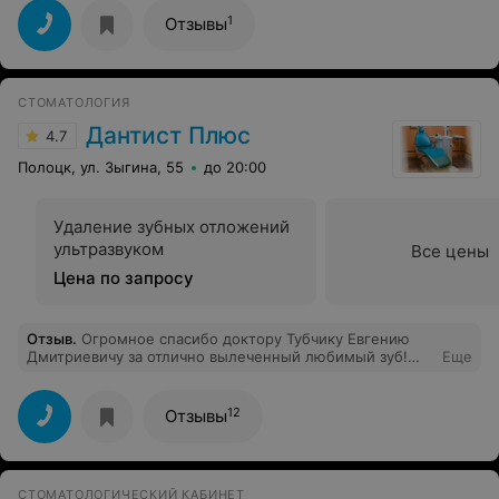
находясь в кресле стоматолога проходит на одном
дыхании. Спасибо большое !
1
Отзывы
СТОМАТОЛОГИЯ
Дантист Плюс
4.7
Полоцк, ул. Зыгина, 55
до 20:00
Удаление зубных отложений
ультразвуком
Все цены
Цена по запросу
Отзыв
.
Огромное спасибо доктору Тубчику Евгению
Дмитриевичу за отлично вылеченный любимый зуб!
Еще
Посетила клинику первый раз, понравилось все,
обязательно буду обращаться и советовать другим.
12
Отзывы
СТОМАТОЛОГИЧЕСКИЙ КАБИНЕТ