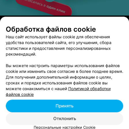
ЭФФЕКТИВНАЯ РЕКЛАМА НА САЙТЕ
Обработка файлов cookie
Стоматологический кабинет
Наш сайт использует файлы cookie для обеспечения
Полоцк, ул. Свердлова, 22
удобства пользователей сайта, его улучшения, сбора
статистики и предоставления персонализированных
рекомендаций.
СТОМАТОЛОГИЧЕСКОЕ УЧРЕЖДЕНИЕ
Дентэк
Вы можете настроить параметры использования файлов
cookie или изменить свое согласие в более позднее время.
Полоцк, ул. Успенская, 3/2-5
до 19:00
Для получения дополнительной информации о целях,
сроках и порядке использования файлов cookie вы
можете ознакомиться с нашей
Политикой обработки
Полоцкая стоматологическая поликлиника
файлов cookie
Полоцк, ул. Бровки, 73
до 20:00
Принять
Отклонить
Вам будет интересно
Персональные настройки Cookie