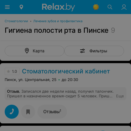
Стоматологии
•
Лечение зубов и профилактика
Гигиена полости рта в Пинске
9
Фильтры
Карта
Стоматологический кабинет
1.0
Пинск, ул. Центральная, 25
до 20:30
Отзыв
.
Записался две недели назад, получил талончик.
Пришел в назначенное время-сидит 5 человек. Пришла
Еще
медсестра показываю, что есть талончик и время идёт
уже моё. Она говорит, подождите мы ещё перед Вами
примем одного человека он на консультацию пришёл.
1
Отзывы
Хотя стоматолог ещё не закончил с предыдущим
пациентом. А каком сервисе может идти речь и зачем
нужна запись вообще, если её никто не соблюдает.