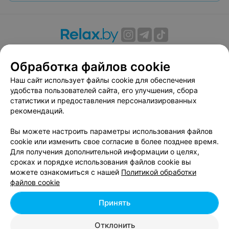
О проекте
Новости проекта
Размещение рекламы
Обработка файлов cookie
Вакансии
Публичный договор
Способы оплаты
Публичный договор по использованию сервиса
Наш сайт использует файлы cookie для обеспечения
«Афиша»
удобства пользователей сайта, его улучшения, сбора
статистики и предоставления персонализированных
Пользовательское соглашение
рекомендаций.
Написать в поддержку
Вы можете настроить параметры использования файлов
Связаться по вопросам сотрудничества
cookie или изменить свое согласие в более позднее время.
Написать руководителю relax.by
Для получения дополнительной информации о целях,
Персональные настройки cookie
сроках и порядке использования файлов cookie вы
можете ознакомиться с нашей
Политикой обработки
Обработка персональных данных
файлов cookie
Принять
© 2026 ООО «Артокс Лаб», УНП 191700409, регистрирующий орган -
Отклонить
Минский горисполком
| 220012, Республика Беларусь, г. Минск,