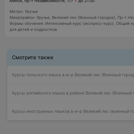
Минск, пр-т Независимости, 177
до 21:00
Метро
:
Уручье
Микрорайон
:
Уручье
,
Великий лес (Военный городок)
,
Пр-т Не
Формы обучения
:
Интенсивный курс (экспресс-курс)
,
Общий ку
для детей и подростков
Смотрите также
Курсы польского языка в м-р Великий лес (Военный город
Курсы английского языка в районе Великий лес (Военный 
Курсы иностранных языков в м-р Великий лес (военный г