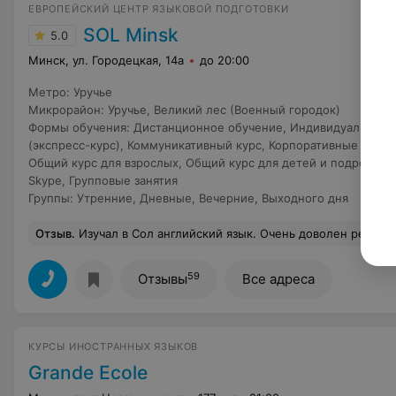
ЕВРОПЕЙСКИЙ ЦЕНТР ЯЗЫКОВОЙ ПОДГОТОВКИ
SOL Minsk
5.0
Минск, ул. Городецкая, 14а
до 20:00
Метро
:
Уручье
Микрорайон
:
Уручье
,
Великий лес (Военный городок)
Формы обучения
:
Дистанционное обучение
,
Индивидуальные з
(экспресс-курс)
,
Коммуникативный курс
,
Корпоративные занят
Общий курс для взрослых
,
Общий курс для детей и подростко
Skype
,
Групповые занятия
Группы
:
Утренние
,
Дневные
,
Вечерние
,
Выходного дня
Отзыв
.
Изучал в Сол английский язык. Очень доволен результатом. Подум
59
Отзывы
Все адреса
КУРСЫ ИНОСТРАННЫХ ЯЗЫКОВ
Grande Ecole