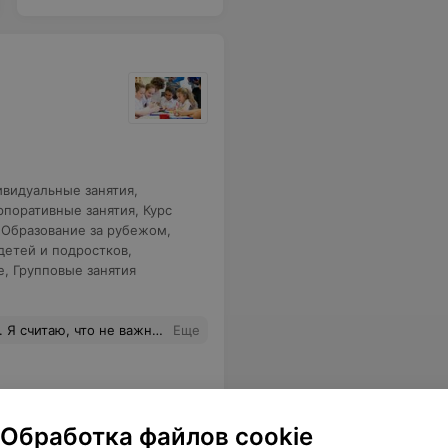
видуальные занятия
,
рпоративные занятия
,
Курс
,
Образование за рубежом
,
детей и подростков
,
e
,
Групповые занятия
 владения немецким существенно улучшились. Анна, спасибо Вам большое! Я Вам желаю всего самого лучшего, интересных учеников и профессионального развития.
Еще
Обработка файлов cookie