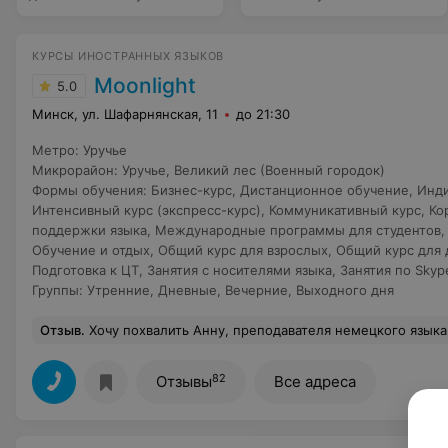
КУРСЫ ИНОСТРАННЫХ ЯЗЫКОВ
Moonlight
5.0
Минск, ул. Шафарнянская, 11
до 21:30
Метро
:
Уручье
Микрорайон
:
Уручье
,
Великий лес (Военный городок)
Формы обучения
:
Бизнес-курс
,
Дистанционное обучение
,
Инди
Интенсивный курс (экспресс-курс)
,
Коммуникативный курс
,
Ко
поддержки языка
,
Международные программы для студентов
Обучение и отдых
,
Общий курс для взрослых
,
Общий курс для 
Подготовка к ЦТ
,
Занятия с носителями языка
,
Занятия по Skyp
Группы
:
Утренние
,
Дневные
,
Вечерние
,
Выходного дня
Отзыв
.
Хочу похвалить Анну, преподавателя немецкого языка. Я считаю, что не важно на какие курсы идёшь учить иностранный язык. Важно, к какому учителю ты попадаешь. Так вот мне очень повезло, что я обучаюсь у такого творческого, открытого, профессионального и энергичного педагога. Каждый её урок --- это своеобразное произведение методического искусства. Мои навыки
82
Отзывы
Все адреса