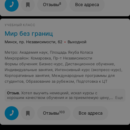
8
Отзывы
Все адреса
УЧЕБНЫЙ КЛАСС
Мир без границ
Минск, пр. Независимости, 62
Выходной
Метро
:
Академия наук
,
Площадь Якуба Коласа
Микрорайон
:
Комаровка
,
Пр-т Независимости
Формы обучения
:
Бизнес-курс
,
Дистанционное обучение
,
Индивидуальные занятия
,
Интенсивный курс (экспресс-курс)
,
Корпоративные занятия
,
Международные программы для
студентов
,
Образование за рубежом
,
Подготовка к ЦТ
Отзыв
.
Хотел выучить немецкий, искал курсы с
хорошим качеством обучения и за приемлемую цену,
Еще
выбрал "Мир без границ". Ни чуть не жалею, что
обратился именно сюда! Уютная обстановка, качество
обучения - на высоком уровне, акции, скидки,
103
Отзывы
Все адреса
мероприятия! Отдельное спасибо преподавателю
Владимиру за занимательный процесс обучения,
организацию мероприятий, за создание обстановки,