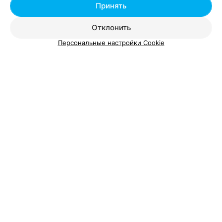
Добавить специалиста
Принять
Отклонить
Персональные настройки Cookie
О проекте
Новости проекта
Размещение рекламы
Вакансии
Публичный договор
Способы оплаты
Публичный договор по использованию сервиса
«Афиша»
Пользовательское соглашение
Написать в поддержку
Связаться по вопросам сотрудничества
Написать руководителю relax.by
Персональные настройки cookie
Обработка персональных данных