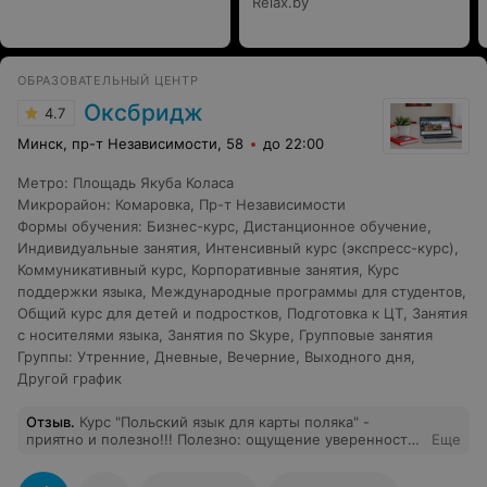
Relax.by
ОБРАЗОВАТЕЛЬНЫЙ ЦЕНТР
Оксбридж
4.7
Минск, пр-т Независимости, 58
до 22:00
Метро
:
Площадь Якуба Коласа
Микрорайон
:
Комаровка
,
Пр-т Независимости
Формы обучения
:
Бизнес-курс
,
Дистанционное обучение
,
Индивидуальные занятия
,
Интенсивный курс (экспресс-курс)
,
Коммуникативный курс
,
Корпоративные занятия
,
Курс
поддержки языка
,
Международные программы для студентов
,
Общий курс для детей и подростков
,
Подготовка к ЦТ
,
Занятия
с носителями языка
,
Занятия по Skype
,
Групповые занятия
Группы
:
Утренние
,
Дневные
,
Вечерние
,
Выходного дня
,
Другой график
Отзыв
.
Курс "Польский язык для карты поляка" -
приятно и полезно!!! Полезно: ощущение уверенности
Еще
при прохождении собеседования в консульстве
(разговорный язык + вся необходимая информация).