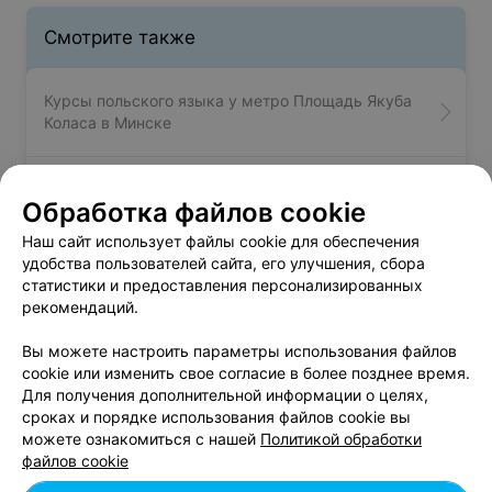
Смотрите также
Курсы польского языка у метро Площадь Якуба
Коласа в Минске
Курсы английского языка у метро Площадь
Обработка файлов cookie
Якуба Коласа в Минске
Наш сайт использует файлы cookie для обеспечения
удобства пользователей сайта, его улучшения, сбора
Курсы иностранных языков возле метро
статистики и предоставления персонализированных
Площадь якуба коласа в Минске
рекомендаций.
Вы можете настроить параметры использования файлов
cookie или изменить свое согласие в более позднее время.
Для получения дополнительной информации о целях,
сроках и порядке использования файлов cookie вы
можете ознакомиться с нашей
Политикой обработки
Добавить компанию
файлов cookie