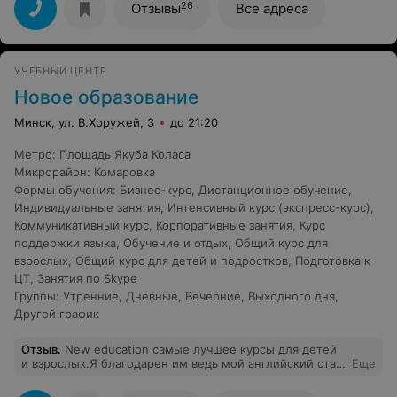
Приятно: обучение проходит интересно и в приятной
26
Отзывы
Все адреса
дружеской атмосфере. Большое спасибо Алле!!!
Польский язык стал для меня хобби, планирую
заниматься и дальше.
УЧЕБНЫЙ ЦЕНТР
Новое образование
Минск, ул. В.Хоружей, 3
до 21:20
Метро
:
Площадь Якуба Коласа
Микрорайон
:
Комаровка
Формы обучения
:
Бизнес-курс
,
Дистанционное обучение
,
Индивидуальные занятия
,
Интенсивный курс (экспресс-курс)
,
Коммуникативный курс
,
Корпоративные занятия
,
Курс
поддержки языка
,
Обучение и отдых
,
Общий курс для
взрослых
,
Общий курс для детей и подростков
,
Подготовка к
ЦТ
,
Занятия по Skype
Группы
:
Утренние
,
Дневные
,
Вечерние
,
Выходного дня
,
Другой график
Отзыв
.
New education самые лучшее курсы для детей
и взрослых.Я благодарен им ведь мой английский стал
Еще
лучше.