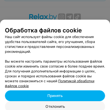
О проекте
Новости проекта
Размещение рекламы
Обработка файлов cookie
Вакансии
Публичный договор
Способы оплаты
Наш сайт использует файлы cookie для обеспечения
Публичный договор по использованию сервиса
удобства пользователей сайта, его улучшения, сбора
«Афиша»
статистики и предоставления персонализированных
Пользовательское соглашение
рекомендаций.
Написать в поддержку
Вы можете настроить параметры использования файлов
Связаться по вопросам сотрудничества
cookie или изменить свое согласие в более позднее время.
Написать руководителю relax.by
Для получения дополнительной информации о целях,
сроках и порядке использования файлов cookie вы
Персональные настройки cookie
можете ознакомиться с нашей
Политикой обработки
Обработка персональных данных
файлов cookie
Принять
© 2026 ООО «Артокс Лаб», УНП 191700409, регистрирующий орган -
Отклонить
Минский горисполком
| 220012, Республика Беларусь, г. Минск,