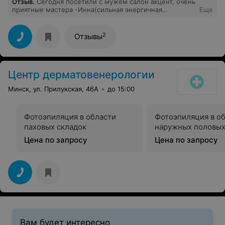
Отзыв
.
Сегодня посетили с мужем салон акцент, очень
приятные мастера -Инна(сильная энергичная
Еще
женщина) и Дмитрий(симпатичный молодой мужчина),
сделали массаж и обёртывание,все понравилось,
уютная обстановка, доброжелательный персонал,
2
Отзывы
спасибо большое!
Центр дерматовенерологии
Минск, ул. Прилукская, 46А
до 15:00
Фотоэпиляция в области
Фотоэпиляция в о
паховых складок
наружных половых
Цена по запросу
Цена по запросу
Вам будет интересно