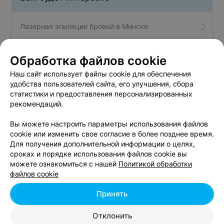
Лазерная эпиляция бровей в Минске
Депиляция подмышечных впадин в Минске
Обработка файлов cookie
Наш сайт использует файлы cookie для обеспечения
удобства пользователей сайта, его улучшения, сбора
Безоперационная ринопластика в Минске
статистики и предоставления персонализированных
рекомендаций.
Вы можете настроить параметры использования файлов
cookie или изменить свое согласие в более позднее время.
Фотоэпиляция бикини - цена в Минске
Для получения дополнительной информации о целях,
сроках и порядке использования файлов cookie вы
можете ознакомиться с нашей
Политикой обработки
Фотоэпиляция в области бикини
от 60 руб.
файлов cookie
Фотоэпиляция зоны бикини
от 35 руб.
Фотоэпиляция зоны глубокого бикини
от 45 руб.
Принять
Фотоэпиляция области бикини
от 108 руб.
Отклонить