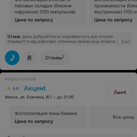
паховых складок (бикини
промежности (бик
наружное) (100 импульсов)
внутреннее) (100 
Цена по запросу
Цена по запросу
Отзыв
.
день добрый!!!хочу опровергнуть все плохие
отзывы!!! в квд работают отличные врачи,хочу отметить
Еще
людмилу александровну!!!врач любит свое дело,видно
желание помочь,квалификация 5+,вышла с
положительными эмоциями,очередей нет,а если и
7
Отзывы
надо подождать 10 мин. так это нормально!!!идите не
пожелеете
КОСМЕТОЛОГИЯ
Акценt
4.0
Минск, ул. Есенина, 6/1
до 21:00
Фотоэпиляция зоны бикини
Все цены
Цена по запросу