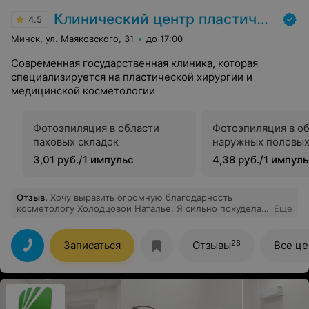
Клинический центр пластической хирургии и медицинской косметологии
4.5
Минск, ул. Маяковского, 31
до 17:00
Современная государственная клиника, которая
специализируется на пластической хирургии и
медицинской косметологии
Фотоэпиляция в области
Фотоэпиляция в о
паховых складок
наружных половых
3,01 руб./1 импульс
4,38 руб./1 импул
Отзыв
.
Хочу выразить огромную благодарность
косметологу Холодцовой Наталье. Я сильно похудела,
Еще
возраст 45+, конечно, всё отразилось на лице, но
благодаря грамотному, комплексному подходу
Натальи, визит к пластическому хирургу будет ещё
28
Записаться
Отзывы
Все ц
очень нескоро! Делала смас, нити, убирала сосуды на
лице Фотоной. И всем осталась безумно довольна.
Получаю регулярно комплименты от знакомых и
соседей! Понравилось, что Наталья сразу предложила
четкий план, расписав по времени наши визиты. Всегда
была на связи, если у меня возникали вопросы.