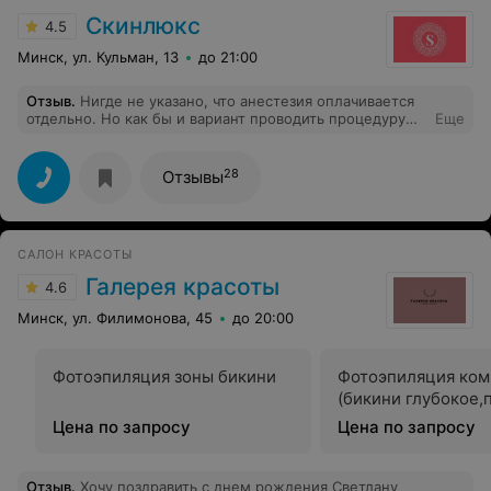
Скинлюкс
4.5
Минск, ул. Кульман, 13
до 21:00
Отзыв
.
Нигде не указано, что анестезия оплачивается
отдельно. Но как бы и вариант проводить процедуру
Еще
без анестезии не предлагают) Абсолютно не нравится
такой подход в ценообразовании, больше точно не
приду.
28
Отзывы
САЛОН КРАСОТЫ
Галерея красоты
4.6
Минск, ул. Филимонова, 45
до 20:00
Фотоэпиляция зоны бикини
Фотоэпиляция ком
(бикини глубокое
Цена по запросу
Цена по запросу
Отзыв
.
Хочу поздравить с днем рождения Светлану