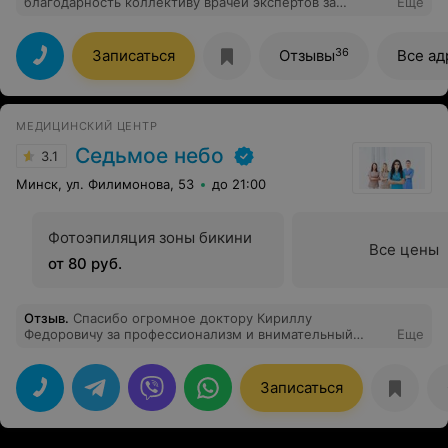
благодарность коллективу врачей экспертов за
Еще
рассмотрение моего заболевания и вынесения
грамотного решения реабилитации и группы
инвалидности, вы настоящие грамотные специалисты
36
Записаться
Отзывы
Все ад
и просто понимающие и замечательные люди.
Спасибо вам большое за помощь в решении моего
вопроса.
МЕДИЦИНСКИЙ ЦЕНТР
Седьмое небо
3.1
Минск, ул. Филимонова, 53
до 21:00
Фотоэпиляция зоны бикини
Все цены
от 80 руб.
Отзыв
.
Спасибо огромное доктору Кириллу
Федоровичу за профессионализм и внимательный
Еще
подход! Делал у него фгдс и колоноскопию, остался
очень доволен!
Записаться