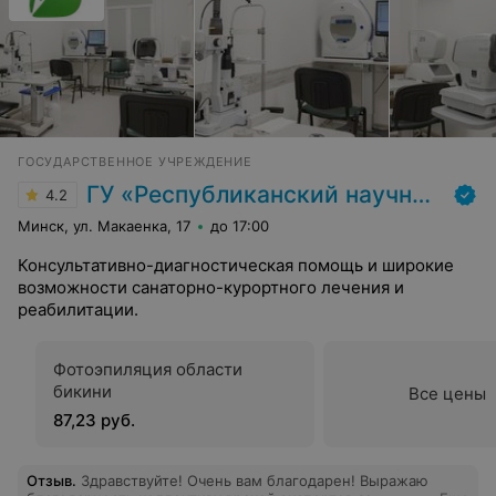
Доверяю ей безгранично. Благодарю каждый раз,
когда подхожу к зеркалу. Точно знаю, что для Натальи
Васильевны нет ничего невозможного!
ГОСУДАРСТВЕННОЕ УЧРЕЖДЕНИЕ
ГУ «Республиканский научно-практический центр медицинской экспертизы и реабилитаци»
4.2
Минск, ул. Макаенка, 17
до 17:00
Консультативно-диагностическая помощь и широкие
возможности санаторно-курортного лечения и
реабилитации.
Фотоэпиляция области
бикини
Все цены
87,23 руб.
Отзыв
.
Здравствуйте! Очень вам благодарен! Выражаю