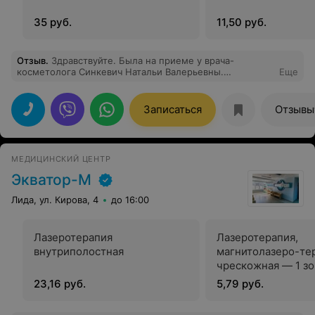
35 руб.
11,50 руб.
Отзыв
.
Здравствуйте. Была на приеме у врача-
косметолога Синкевич Натальи Валерьевны.
Еще
Положительно решила вопрос по поводу лазерного
удаления образования на лице. Консультация и
результат работы устроили полностью. Рекомендую.
Записаться
Отзывы
МЕДИЦИНСКИЙ ЦЕНТР
Экватор-М
Лида, ул. Кирова, 4
до 16:00
Лазеротерапия
Лазеротерапия,
внутриполостная
магнитолазеро-те
чрескожная — 1 зо
23,16 руб.
5,79 руб.