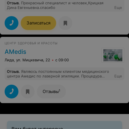
Отзыв
.
Прекрасный специалист и человек,Крицкая
Дина Евгеньевна.спасибо
Еще
Записаться
ЦЕНТР ЗДОРОВЬЯ И КРАСОТЫ
AMedis
Лида, ул. Мицкевича, 22
с 09:00
Отзыв
.
Являюсь постоянным клиентом медицинского
центра Амедис по лазерной эпиляции. Процедура
Еще
проходит безболезненно, гигиенично, а главное -
эффективно. Спасибо сотрудникам центра!
1
Отзывы