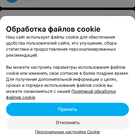
Брестская городская поликлиника №1
Брест, ул. Воровского, 4
до 20:00
Обработка файлов cookie
Наш сайт использует файлы cookie для обеспечения
удобства пользователей сайта, его улучшения, сбора
статистики и предоставления персонализированных
рекомендаций.
Брестская центральная поликлиника
Вы можете настроить параметры использования файлов
cookie или изменить свое согласие в более позднее время.
Брест, ул. Советской Конституции, 8
до 20:00
Для получения дополнительной информации о целях,
сроках и порядке использования файлов cookie вы
можете ознакомиться с нашей
Политикой обработки
файлов cookie
Принять
Фельдшерский здравпункт Брестского чулочного комбината
Брест, ул. Я. Купалы, 3
с 09:00
Отклонить
Персональные настройки Cookie