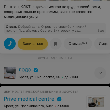
Рентген, КЛКТ, выдача листков нетрудоспособности,
оздоровительные программы, высокое качество
медицинских услуг
Отзыв
.
Добрый день. Огромное спасибо и низкий
поклон Подгайскому Сергею Викторовичу за
Еще
профессионализм и чуткое отношение при лечении
моего Папы.
573
Записаться
Отзывы
Лицен
ДРУГИЕ АДРЕСА СЕТИ
ЛОДЭ
Брест, ул. Пионерская, 50
до 21:00
ЦЕНТР ЭСТЕТИЧЕСКОЙ МЕДИЦИНЫ И ЗДОРОВЬЯ
Prive medical centre
Брест, ул. Дзержинского, 50/2
с 09:00