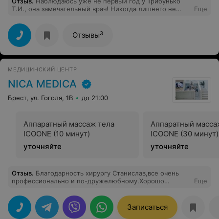
Отзыв
.
Наблюдаюсь уже не первый год у Трибунько
Т.И., она замечательный врач! Никогда лишнего не
Еще
назначает, все "по делу", грамотный специалист и
очень приятный человек. Спасибо за Вашу работу!
3
Отзывы
МЕДИЦИНСКИЙ ЦЕНТР
NICA MEDICA
Брест, ул. Гоголя, 1B
до 21:00
Аппаратный массаж тела
Аппаратный масса
ICOONE (10 минут)
ICOONE (30 минут)
уточняйте
уточняйте
Отзыв
.
Благодарность хирургу Станислав,все очень
профессионально и по-дружелюбному.Хорошо
Еще
отнеслись к моему случаю и очень терпеливо все
выполнили,все суппер.Искренне благодарен.
Записаться