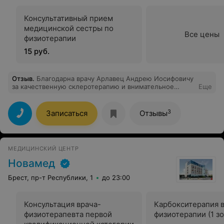
Консультативный прием
медицинской сестры по
Все цены
физиотерапии
15 руб.
Отзыв
.
Благодарна врачу Арлавец Андрею Иосифовичу
за качественную склеротерапию и внимательное
Еще
отношение! Перед процедурой доктор подробно
объяснил, как всё будет проходить, какие результаты
ожидать и как ухаживать за ногами после. Сейчас, на
3
Записаться
Отзывы
этапе реабилитации, вижу отличный результат — ноги
чувствуют себя намного лучше. Всё чётко,
профессионально и по‑человечески!
МЕДИЦИНСКИЙ ЦЕНТР
Новамед
Брест, пр-т Республики, 1
до 23:00
Консультация врача-
Карбокситерапия 
физиотерапевта первой
физиотерапии (1 зо