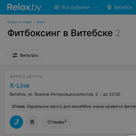
Все рубрики
Витебск
Спорт и отдых
•
Бокс
Фитбоксинг в Витебске
2
Фильтры
ФИТНЕС-ЦЕНТРЫ
X-Line
Витебск, ул. Воинов-Интернационалистов, 2
до 22:00
Отзыв
.
Идеальное место для меня!Мне очень нравится фитнесс-клуб!Хороший тренер,всегда отличное настроение и идеаль
3
Отзывы