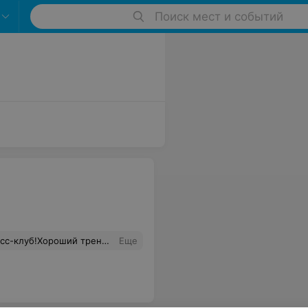
Поиск мест и событий
ная обстановка.Я рада,что попала именно туда!
Еще