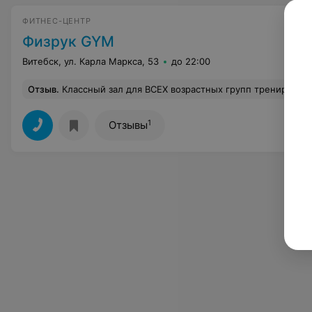
ФИТНЕС-ЦЕНТР
Физрук GYM
Витебск, ул. Карла Маркса, 53
до 22:00
Отзыв
.
Классный зал для ВСЕХ возрастных групп тренирующихся (от старших школьников до пенсионеров). Есть ВСЕ что надо. Адекватный и профессиональный тренерский состав, тренировки в музыкальном сопровождении, замечательные раздевалки и сан узлы,
1
Отзывы