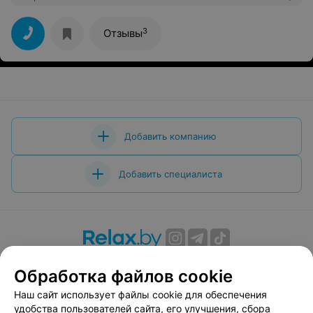
3
Отзывы
Добавить компанию
Добавить специалиста
О проекте
Новости проекта
Размещение рекламы
Обработка файлов cookie
Вакансии
Публичный договор
Способы оплаты
Наш сайт использует файлы cookie для обеспечения
Публичный договор по использованию сервиса
удобства пользователей сайта, его улучшения, сбора
«Афиша»