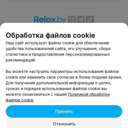
О проекте
Новости проекта
Размещение рекламы
Обработка файлов cookie
Вакансии
Публичный договор
Способы оплаты
Наш сайт использует файлы cookie для обеспечения
Публичный договор по использованию сервиса
удобства пользователей сайта, его улучшения, сбора
«Афиша»
статистики и предоставления персонализированных
Пользовательское соглашение
рекомендаций.
Написать в поддержку
Вы можете настроить параметры использования файлов
Связаться по вопросам сотрудничества
cookie или изменить свое согласие в более позднее время.
Написать руководителю relax.by
Для получения дополнительной информации о целях,
сроках и порядке использования файлов cookie вы
Персональные настройки cookie
можете ознакомиться с нашей
Политикой обработки
Обработка персональных данных
файлов cookie
Принять
© 2026 ООО «Артокс Лаб», УНП 191700409, регистрирующий орган -
Отклонить
Минский горисполком
| 220012, Республика Беларусь, г. Минск,