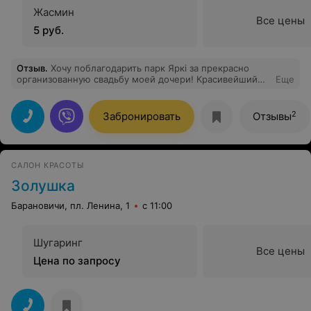
Жасмин
Все цены
5 руб.
Отзыв
.
Хочу поблагодарить парк Яркі за прекрасно
организованную свадьбу моей дочери! Красивейший
Еще
шатер и территория вокруг. Кухня великолепная,
понравилось всем гостям. Уровень обслуживания
персонала на высоте! Молодоженам был в подарок
2
Забронировать
Отзывы
предоставлен номер в этом отеле, огромный плюс и
бонус! Рекомендую всем парк Яркі, это будет
незабываемый праздник, как был у нас! Также
молодоженам был подарен именной сертификат на
САЛОН КРАСОТЫ
бесплатное проживание на годовщину свадьбы.
Восторг!
Золушка
Барановичи, пл. Ленина, 1
с 11:00
Шугаринг
Все цены
Цена по запросу