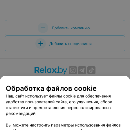
Добавить компанию
Добавить специалиста
О проекте
Новости проекта
Размещение рекламы
Обработка файлов cookie
Вакансии
Публичный договор
Способы оплаты
Публичный договор по использованию сервиса
Наш сайт использует файлы cookie для обеспечения
«Афиша»
удобства пользователей сайта, его улучшения, сбора
статистики и предоставления персонализированных
Пользовательское соглашение
рекомендаций.
Написать в поддержку
Вы можете настроить параметры использования файлов
Связаться по вопросам сотрудничества