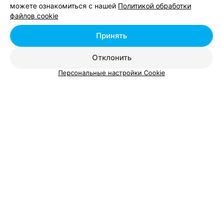
можете ознакомиться с нашей
Политикой обработки
Добавить компанию
файлов cookie
Добавить специалиста
Принять
Отклонить
Персональные настройки Cookie
О проекте
Новости проекта
Размещение рекламы
Вакансии
Публичный договор
Способы оплаты
Публичный договор по использованию сервиса
«Афиша»
Пользовательское соглашение
Написать в поддержку
Связаться по вопросам сотрудничества
Написать руководителю relax.by
Персональные настройки cookie
Обработка персональных данных