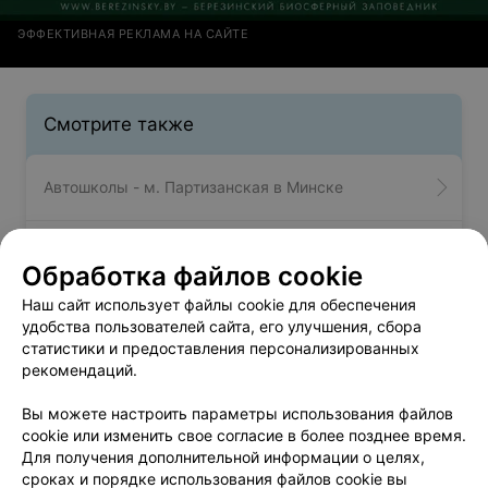
ЭФФЕКТИВНАЯ РЕКЛАМА НА САЙТЕ
Смотрите также
Автошколы - м. Партизанская в Минске
Компьютерные курсы возле метро Партизанская
Обработка файлов cookie
в Минске
Наш сайт использует файлы cookie для обеспечения
удобства пользователей сайта, его улучшения, сбора
Курсы иностранных языков возле метро
статистики и предоставления персонализированных
Партизанская в Минске
рекомендаций.
Вы можете настроить параметры использования файлов
cookie или изменить свое согласие в более позднее время.
Для получения дополнительной информации о целях,
сроках и порядке использования файлов cookie вы