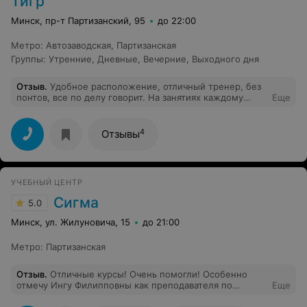
Тигр
Минск, пр-т Партизанский, 95
до 22:00
Метро
:
Автозаводская
,
Партизанская
Группы
:
Утренние
,
Дневные
,
Вечерние
,
Выходного дня
Отзыв
.
Удобное расположение, отличный тренер, без
понтов, все по делу говорит. На занятиях каждому
Еще
уделяется время, а не так , что табуном ходим, что
хотим то и делаем.... Тренер всегда исправляет, если
что то делаешь не так. + можно заниматься
4
Отзывы
гимнастикой цигун - очень нравится !!!!
УЧЕБНЫЙ ЦЕНТР
Сигма
5.0
Минск, ул. Жилуновича, 15
до 21:00
Метро
:
Партизанская
Отзыв
.
Отличные курсы! Очень помогли! Особенно
отмечу Ингу Филипповны как преподавателя по
Еще
русскому языку) Если нужен балл 90+, то обращайтесь