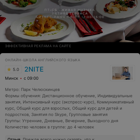
ЭФФЕКТИВНАЯ РЕКЛАМА НА САЙТЕ
ОНЛАЙН-ШКОЛА АНГЛИЙСКОГО ЯЗЫКА
2NITE
5.0
Минск
с 09:00
Метро
:
Парк Челюскинцев
Формы обучения
:
Дистанционное обучение
,
Индивидуальные
занятия
,
Интенсивный курс (экспресс-курс)
,
Коммуникативный
курс
,
Общий курс для взрослых
,
Общий курс для детей и
подростков
,
Занятия по Skype
,
Групповые занятия
Группы
:
Утренние
,
Дневные
,
Вечерние
,
Выходного дня
Количество человек в группе
:
до 4 человек
Отзыв
.
Прежде всего нужно сказать, что к