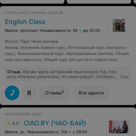
КУРСЫ ИНОСТРАННЫХ ЯЗЫКОВ
English Class
Минск, проспект Независимости, 95
до 20:00
Метро
:
Парк Челюскинцев
Формы обучения
:
Бизнес-курс
,
Интенсивный курс (экспресс-
курс)
,
Коммуникативный курс
,
Корпоративные занятия
,
Общий
курс для взрослых
,
Общий курс для детей и подростков
Отзыв
.
Изучаю здесь английский язык второй год. Уже
есть отличные результаты, что меня радует. Особенно
Еще
понравилась хорошо продуманая методика
преподавания. Все занятия разбиты по темам, очень
интересно и удобно учиться.
9
Отзывы
Все адреса
АНГЛИЙСКИЙ ЯЗЫК
CIAO.BY (ЧАО-БАЙ)
5.0
Минск, ул. Чернышевского, 10а
с 09:00