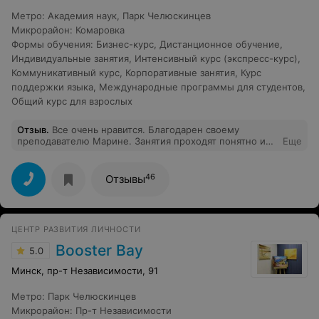
Метро
:
Академия наук
,
Парк Челюскинцев
Микрорайон
:
Комаровка
Формы обучения
:
Бизнес-курс
,
Дистанционное обучение
,
Индивидуальные занятия
,
Интенсивный курс (экспресс-курс)
,
Коммуникативный курс
,
Корпоративные занятия
,
Курс
поддержки языка
,
Международные программы для студентов
,
Общий курс для взрослых
Отзыв
.
Все очень нравится. Благодарен своему
преподавателю Марине. Занятия проходят понятно и
Еще
интересно. Обучение проходят в маленьких группах,
что позволяет во время занятия общаться в дружеской
атмосфере. Практически каждое занятие изучали не
46
Отзывы
только лексику и грамматику, но и для закрепления
материла играли в различные игры. Продолжаю
изучать английский с периодическим успехом.
Английский язык необходим для работы. После этих
ЦЕНТР РАЗВИТИЯ ЛИЧНОСТИ
занятий наметился определенный прогресс. Появилась
определенная система в изучении английского языка.
Booster Bay
5.0
Минск, пр-т Независимости, 91
Метро
:
Парк Челюскинцев
Микрорайон
:
Пр-т Независимости