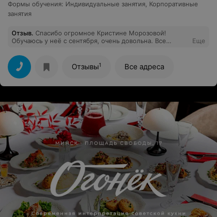
Формы обучения
:
Индивидуальные занятия
,
Корпоративные
занятия
Отзыв
.
Спасибо огромное Кристине Морозовой!
Обучаюсь у неё с сентября, очень довольна. Все
Еще
хорошо объясняет, все всегда понятно!) Профессионал
своего дела 100%. И как человек хороший, приятный!
Рекомендую!)
1
Отзывы
Все адреса