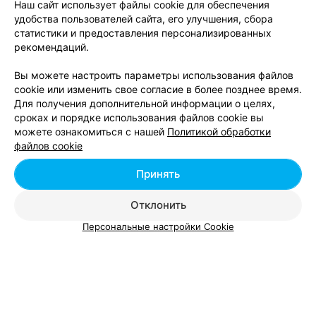
Наш сайт использует файлы cookie для обеспечения
удобства пользователей сайта, его улучшения, сбора
Курсы иностранных языков возле метро Парк
статистики и предоставления персонализированных
челюскинцев в Минске
рекомендаций.
Вы можете настроить параметры использования файлов
cookie или изменить свое согласие в более позднее время.
Для получения дополнительной информации о целях,
сроках и порядке использования файлов cookie вы
можете ознакомиться с нашей
Политикой обработки
Добавить компанию
файлов cookie
Добавить специалиста
Принять
Отклонить
Персональные настройки Cookie
О проекте
Новости проекта
Размещение рекламы
Вакансии
Публичный договор
Способы оплаты
Публичный договор по использованию сервиса
«Афиша»