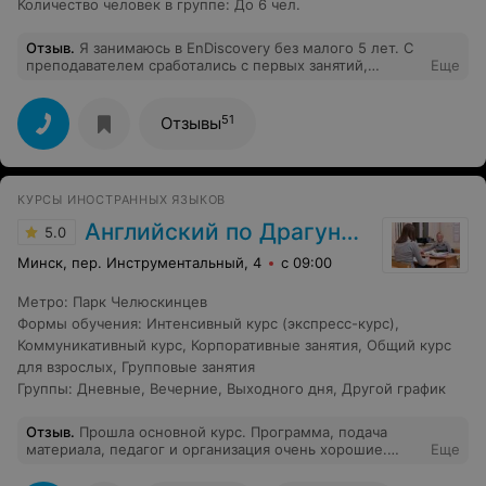
Количество человек в группе
:
До 6 чел.
Отзыв
.
Я занимаюсь в EnDiscovery без малого 5 лет. С
преподавателем сработались с первых занятий,
Еще
благодарю за терпение преподавателя Максима! Мне
все нравится , хоть я иногда ленюсь что-то сделать. Я
думаю, я сильно улучшил свой уровень владения
51
Отзывы
английский языком. В данной время мне очень
помогает по жизни. Все, кто придет в EnDiscovery,
будут довольны!
КУРСЫ ИНОСТРАННЫХ ЯЗЫКОВ
Английский по Драгункину
5.0
Минск, пер. Инструментальный, 4
с 09:00
Метро
:
Парк Челюскинцев
Формы обучения
:
Интенсивный курс (экспресс-курс)
,
Коммуникативный курс
,
Корпоративные занятия
,
Общий курс
для взрослых
,
Групповые занятия
Группы
:
Дневные
,
Вечерние
,
Выходного дня
,
Другой график
Отзыв
.
Прошла основной курс. Программа, подача
материала, педагог и организация очень хорошие.
Еще
Метод эффективный, поскольку даётся очень много
примеров и упражнений, доп материалов, так что