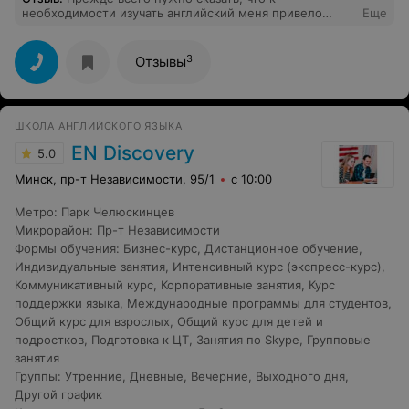
необходимости изучать английский меня привело
Еще
желание "Уйти в IT". Английский не знал от слова
совсем, но где то через пол года после занятий с
Инной, уже был в состоянии более менее читать
3
Отзывы
техническую документацию, что мне очень помогло в
изувечении программирования и дальнейшем
трудоустройстве. Уроки проходят в онлайн формате,
довольно комфортно и интенсивно, но если у вас будет
ШКОЛА АНГЛИЙСКОГО ЯЗЫКА
время, то я думаю, что Вас с удовольствием нагрузят
под завязку и вы будите учиться ровно в том темпе, как
EN Discovery
5.0
вам удобно. В тоже время, если что то не получается,
то "паровоз" дальше не поедет, пока не будут
Минск, пр-т Независимости, 95/1
с 10:00
устранены все пробелы. Так что, если хотите изучать
английский в дружной, комфортной атмосфере, то Вы
Метро
:
Парк Челюскинцев
попали куда надо.
Микрорайон
:
Пр-т Независимости
Формы обучения
:
Бизнес-курс
,
Дистанционное обучение
,
Индивидуальные занятия
,
Интенсивный курс (экспресс-курс)
,
Коммуникативный курс
,
Корпоративные занятия
,
Курс
поддержки языка
,
Международные программы для студентов
,
Общий курс для взрослых
,
Общий курс для детей и
подростков
,
Подготовка к ЦТ
,
Занятия по Skype
,
Групповые
занятия
Группы
:
Утренние
,
Дневные
,
Вечерние
,
Выходного дня
,
Другой график