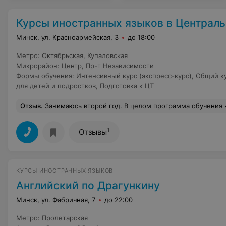
Курсы иностранных языков в Централь
Минск, ул. Красноармейская, 3
до 18:00
Метро
:
Октябрьская
,
Купаловская
Микрорайон
:
Центр
,
Пр-т Независимости
Формы обучения
:
Интенсивный курс (экспресс-курс)
,
Общий ку
для детей и подростков
,
Подготовка к ЦТ
Отзыв
.
Занимаюсь второй год. В целом программа обучения нравится, все очень подробно. Но отношение к студентам не очень. Была ситуация, что занятие отменили, но мне не позвонили и не предупредили, хотя я указывала свой номер телефона в заявлении. На следующий день я позвонила в методический кабинет и спросила, почему мне не позвонили. Трубку снял Геннадий Николаевич, сразу повысил голос, сказал, что у него 600 студентов и он сам не обзванивает, а обзванивает преподаватель. На следующем занятии я спросила у преподавательницы Лилии Ивановны (спокойным голосом и вежливо), почему она мне не позвонила, на что она тоже сразу разозлилась, сказала, что я сама виновата, что я
1
Отзывы
КУРСЫ ИНОСТРАННЫХ ЯЗЫКОВ
Английский по Драгункину
Минск, ул. Фабричная, 7
до 22:00
Метро
:
Пролетарская