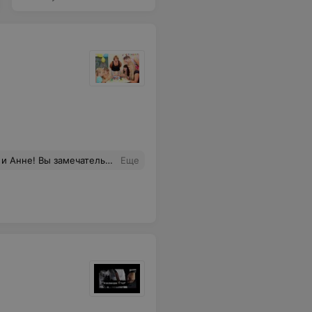
одим в Радугу, останется с нами на всю жизнь. Добра и процветания! Привет от Леши-дракоши! :)
Еще