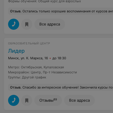
Формы обучения
:
Общий курс для взрослых
Отзыв
.
Остались только хорошие воспоминания от курсов английского зыка. Понравилась сама методика Драгункина, в которой информация четко и понятно структурирована, каждая тема дополняла предыдущую и углубляла знания. Также хорошее впечатление осталось и от преподавателя, Ларисы Степановны. На каждом занятии она старалась найти подход к каждому ученику, а также в доступной и понятной форме излагала материал. У меня была цель - сформир
Все адреса
ОБРАЗОВАТЕЛЬНЫЙ ЦЕНТР
Лидер
Минск, ул. К. Маркса, 16
до 18:30
Метро
:
Октябрьская
,
Купаловская
Микрорайон
:
Центр
,
Пр-т Независимости
Группы
:
Другой график
Отзыв
.
Спасибо за интересное обучение! Закончила курсы по английскому языку онлайн в школе . Преподаватель Елена Князева - настоящий профессионал. Занятия всегда проходили живо, интересно, 1,5 часа "пролетали" как 5 минут. Упор на разговорную 
89
Отзывы
Все адреса