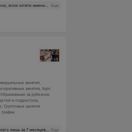
ющих людей расписание, много учебных материалов и высококвалифицированный преподаватель. Довольна. Рекомендую.
Еще
видуальные занятия
,
рпоративные занятия
,
Курс
,
Образование за рубежом
,
детей и подростков
,
e
,
Групповые занятия
 график
шем уровне. Моя любимая часть - это игры. А самое главное ещё, что на курсах вообще не скучно, нет такой нудной рутины как в школе. Мы постоянно шутим, смеёмся.
Еще