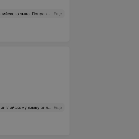
овать за короткий промежуток времени фундамент для дальнейшего изучения английского языка, и в принципе, на курсах Драгункина эта цель была достигнута. Еще раз спасибо за обучение!
Еще
речь, но постоянно работали и над грамматикой, и над аудированием, и над расширением словарного запаса.
Еще