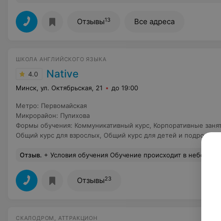
13
Отзывы
Все адреса
ШКОЛА АНГЛИЙСКОГО ЯЗЫКА
Native
4.0
Минск, ул. Октябрьская, 21
до 19:00
Метро
:
Первомайская
Микрорайон
:
Пулихова
Формы обучения
:
Коммуникативный курс
,
Корпоративные заня
Общий курс для взрослых
,
Общий курс для детей и подростко
Отзыв
.
+ Условия обучения Обучение происходит в небольших группах в живом общении. Обстановка неформальная, располагающая к общению. Отношение всех участников обучения - доброжелательное. + Работа педагога В школе 2 педагога - Джейсон (начинающие), Джеффри (продолжающие). Опыт общения был с каждым из педагогов, но учусь у Джеффри. Общее впечатление - исключительно положительное. Педагоги - интересные личности, что на 80% на мой взгляд и гарантирует успех в обучении. + Доступность материала Всё доступно. Всё в живой форме. Интересные люди, окружающие меня во время обучения = правильно подготовленная среда! + Вывод Советую всем, кто всерьез решил выучить английский языка (
23
Отзывы
СКАЛОДРОМ, АТТРАКЦИОН