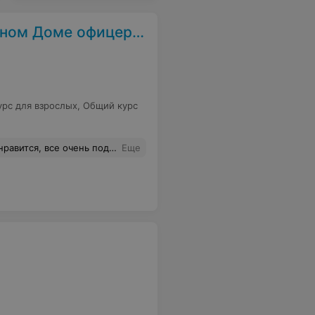
ном Доме офицеров
рс для взрослых
,
Общий курс
 должна была знать, что свой телефон я должна была дать ей лично в руки на бумаге. сказала, что я непонятливая, странная и что у нее таких студенток как я еще не было и вообще, где меня воспитывали. В общем, если хотите идти на эти курсы, то не к Лилии Ивановне, бегите от нее как от огня.
Еще