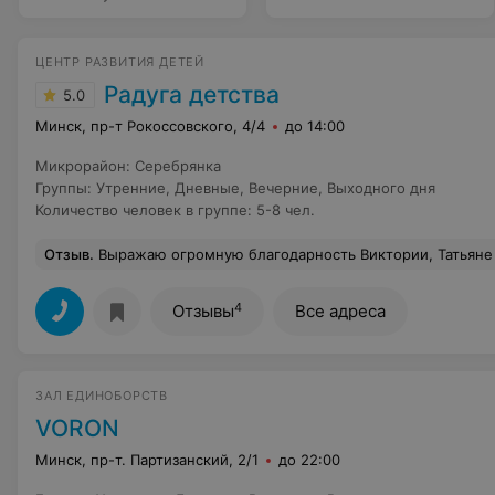
ЦЕНТР РАЗВИТИЯ ДЕТЕЙ
Радуга детства
5.0
Минск, пр-т Рокоссовского, 4/4
до 14:00
Микрорайон
:
Серебрянка
Группы
:
Утренние
,
Дневные
,
Вечерние
,
Выходного дня
Количество человек в группе
:
5-8 чел.
Отзыв
.
Выражаю огромную благодарность Виктории, Татьяне и Анне! Вы замечательные организаторы и педагоги! Спасибо вам за ваш труд и старания! Тот багаж знаний и эмоций, которые получил мой ребенок за последний год, который мы х
4
Отзывы
Все адреса
ЗАЛ ЕДИНОБОРСТВ
VORON
Минск, пр-т. Партизанский, 2/1
до 22:00