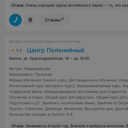
Отзыв
.
Очень хорошие курсы английского языка -- то, что нужно, если хотите именно заговорить. Я занималась год у Евсаевой Натальи Евгеньевны, прогресс во владении языком настолько значительный, что рассчитываю заниматься еще. Маленькие группы, удобное для работа
13
Отзывы
ШКОЛА ПОЛЬСКОГО ЯЗЫКА И КУЛЬТУРЫ
Центр Полонийный
5.0
Минск, ул. Красноармейская, 18
до 19:00
Метро
:
Первомайская
Микрорайон
:
Пулихова
Формы обучения
:
Бизнес-курс
,
Дистанционное обучение
,
Инди
Интенсивный курс (экспресс-курс)
,
Коммуникативный курс
,
Ко
поддержки языка
,
Международные программы для студентов
Обучение и отдых
,
Общий курс для взрослых
,
Общий курс для 
Подготовка к ЦТ
,
Занятия с носителями языка
,
Занятия по Skyp
Группы
:
Утренние
,
Дневные
,
Вечерние
,
Выходного дня
,
Другой
Количество человек в группе
:
6-8
Отзыв
.
Занимаюсь второй год. Вначале я выбрала интенсив. Всего лишь за 7 месяцев мой уровень польского языка достиг уровня B1, хотя я пришла с нулевым. В Центре Полонийном присутствует эффект полного погружения в языковую среду, из-за этого изучение языка идет намного быстрее. Сейчас совершенствую свой B2 с другим преподавателем. Что первый, что второй преподаватель на выс