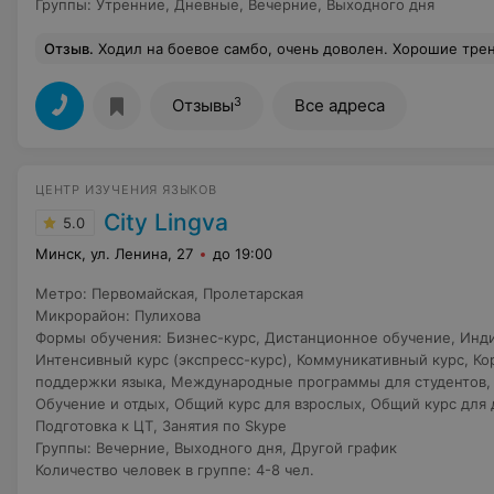
Группы
:
Утренние
,
Дневные
,
Вечерние
,
Выходного дня
Отзыв
.
Ходил на боевое самбо, очень доволен. Хорошие тренера: 1. Дают классическую базу по борьбе и ударке. 2. Занятия проводят интересно, время пролетает мгновенно, но загрузка - лучше любого кросс-фита и качалки. 3. Хорошо дают функционалку. 4. Поддерж
3
Отзывы
Все адреса
ЦЕНТР ИЗУЧЕНИЯ ЯЗЫКОВ
City Lingva
5.0
Минск, ул. Ленина, 27
до 19:00
Метро
:
Первомайская
,
Пролетарская
Микрорайон
:
Пулихова
Формы обучения
:
Бизнес-курс
,
Дистанционное обучение
,
Инди
Интенсивный курс (экспресс-курс)
,
Коммуникативный курс
,
Ко
поддержки языка
,
Международные программы для студентов
Обучение и отдых
,
Общий курс для взрослых
,
Общий курс для 
Подготовка к ЦТ
,
Занятия по Skype
Группы
:
Вечерние
,
Выходного дня
,
Другой график
Количество человек в группе
:
4-8 чел.