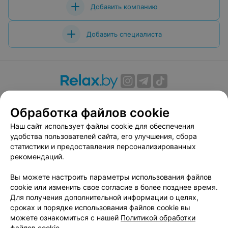
Добавить компанию
Добавить специалиста
О проекте
Новости проекта
Размещение рекламы
Обработка файлов cookie
Вакансии
Публичный договор
Способы оплаты
Публичный договор по использованию сервиса
Наш сайт использует файлы cookie для обеспечения
«Афиша»
удобства пользователей сайта, его улучшения, сбора
статистики и предоставления персонализированных
Пользовательское соглашение
рекомендаций.
Написать в поддержку
Вы можете настроить параметры использования файлов
Связаться по вопросам сотрудничества
cookie или изменить свое согласие в более позднее время.
Написать руководителю relax.by
Для получения дополнительной информации о целях,
Персональные настройки cookie
сроках и порядке использования файлов cookie вы
можете ознакомиться с нашей
Политикой обработки
Обработка персональных данных
файлов cookie