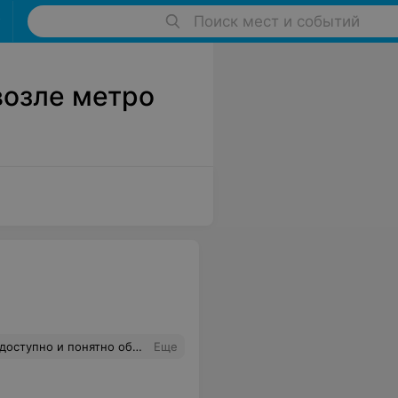
Поиск мест и событий
озле метро
ак тот или иной удар делать, вообщем одни плюсы! Советую)
Еще