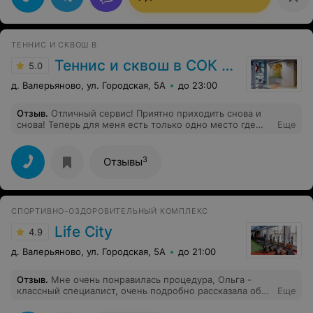
ТЕННИС И СКВОШ В
Теннис и сквош в СОК LifeCity
5.0
д. Валерьяново, ул. Городская, 5А
до 23:00
Отзыв
.
Отличный сервис! Приятно приходить снова и
снова! Теперь для меня есть только одно место где
Еще
играть в сквош - это здесь! Отдельно спасибо
администратору Ольге!
3
Отзывы
СПОРТИВНО-ОЗДОРОВИТЕЛЬНЫЙ КОМПЛЕКС
Life City
4.9
д. Валерьяново, ул. Городская, 5А
до 21:00
Отзыв
.
Мне очень понравилась процедура, Ольга -
классный специалист, очень подробно рассказала обо
Еще
всех нюансах процедуры, была очень внимательна и