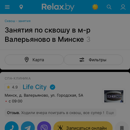
Сквош - занятия
Занятия по сквошу в м-р
Валерьяново в Минске
3
Фильтры
Карта
СПА-КЛИНИКА
Life City
4.9
Минск, д. Валерьяново, ул. Городская, 5А
с 09:00
Отзыв
.
Ходили вчера поиграть в сквош, все супер !
Еще
Записаться онлайн