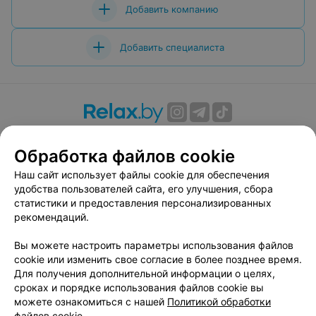
Добавить компанию
Добавить специалиста
О проекте
Новости проекта
Размещение рекламы
Обработка файлов cookie
Вакансии
Публичный договор
Способы оплаты
Публичный договор по использованию сервиса
Наш сайт использует файлы cookie для обеспечения
«Афиша»
удобства пользователей сайта, его улучшения, сбора
статистики и предоставления персонализированных
Пользовательское соглашение
рекомендаций.
Написать в поддержку
Вы можете настроить параметры использования файлов
Связаться по вопросам сотрудничества
cookie или изменить свое согласие в более позднее время.
Написать руководителю relax.by
Для получения дополнительной информации о целях,
Персональные настройки cookie
сроках и порядке использования файлов cookie вы
можете ознакомиться с нашей
Политикой обработки
Обработка персональных данных
файлов cookie