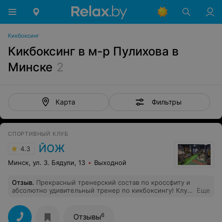
Кикбоксинг
Кикбоксинг в м-р Пулихова в
Минске
2
Фильтры
Карта
СПОРТИВНЫЙ КЛУБ
ЙОЖ
4.3
Минск, ул. З. Бядули, 13
Выходной
Отзыв
.
Прекрасный тренерский состав по кроссфиту и
абсолютно удивительный тренер по кикбоксингу! Клуб
Еще
оснащён всем необходимым и новым оборудованием!
Но что самое замечательное, здесь настолько
положительная и позитивная атмосфера, что люди с
6
Отзывы