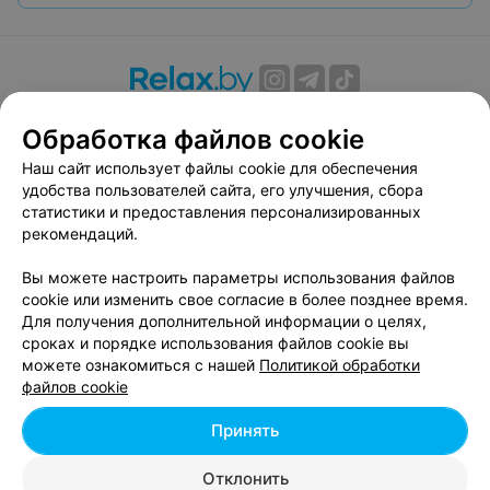
О проекте
Новости проекта
Размещение рекламы
Обработка файлов cookie
Вакансии
Публичный договор
Способы оплаты
Наш сайт использует файлы cookie для обеспечения
Публичный договор по использованию сервиса
удобства пользователей сайта, его улучшения, сбора
«Афиша»
статистики и предоставления персонализированных
Пользовательское соглашение
рекомендаций.
Написать в поддержку
Вы можете настроить параметры использования файлов
Связаться по вопросам сотрудничества
cookie или изменить свое согласие в более позднее время.
Написать руководителю relax.by
Для получения дополнительной информации о целях,
сроках и порядке использования файлов cookie вы
Персональные настройки cookie
можете ознакомиться с нашей
Политикой обработки
Обработка персональных данных
файлов cookie
Принять
© 2026 ООО «Артокс Лаб», УНП 191700409, регистрирующий орган -
Отклонить
Минский горисполком
| 220012, Республика Беларусь, г. Минск,