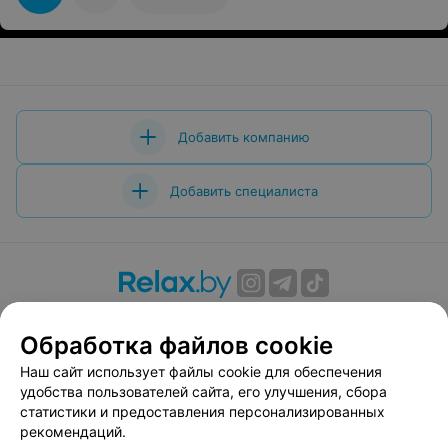
тайским тот в курсе кто это )))
Добавить компанию
Добавить специалиста
О проекте
Новости проекта
Размещение рекламы
Обработка файлов cookie
Вакансии
Публичный договор
Способы оплаты
Публичный договор по использованию сервиса
Наш сайт использует файлы cookie для обеспечения
«Афиша»
удобства пользователей сайта, его улучшения, сбора
статистики и предоставления персонализированных
Пользовательское соглашение
рекомендаций.
Написать в поддержку