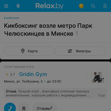
Кикбоксинг
Кикбоксинг возле метро Парк
Челюскинцев в Минске
1
Фильтры
Карта
СПОРТИВНЫЙ КЛУБ
Gridin Gym
2.7
Минск, ул. Толбухина, 2
до 23:00
Отзыв
.
Лучший клуб , атмосфера отличная тренера
внимательные, хорошая работа с индивидуалами.
Еще
Самое главное по вечерам можно увидеть чемпионов
и потренироваться с ними рядом p.s. я тринировалась
рядом с Чингизом Аллазовым ( кто занимается
8
Отзывы