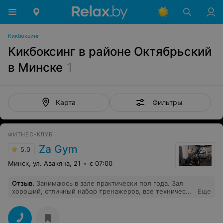
Кикбоксинг
Кикбоксинг в районе Октябрьский
в Минске
1
Фильтры
Карта
ФИТНЕС-КЛУБ
Za Gym
5.0
Минск, ул. Авакяна, 21
с 07:00
Отзыв
.
Занимаюсь в зале практически пол года. Зал
хороший, отличный набор тренажеров, все технически
Еще
исправны и обслужены. Персонал приветливый и
отзывчивый. Тренера всегда рядом, в нужную минуту
помогают и координируют, а так же составляют