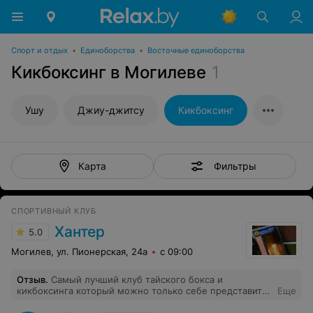
Спорт и отдых
•
Единоборства
•
Восточные единоборства
Кикбоксинг в Могилеве
1
Ушу
Джиу-джитсу
Кикбоксинг
Фильтры
Карта
СПОРТИВНЫЙ КЛУБ
Хантер
5.0
Могилев, ул. Пионерская, 24а
с 09:00
Отзыв
.
Самый лучший клуб тайского бокса и
кикбоксинга который можно только себе представить,
Еще
благодаря той атмосфере которая царит в СК Хантер