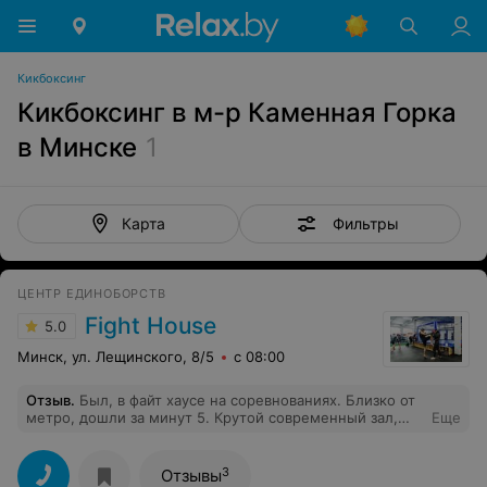
Кикбоксинг
Кикбоксинг в м-р Каменная Горка
в Минске
1
Фильтры
Карта
ЦЕНТР ЕДИНОБОРСТВ
Fight House
5.0
Минск, ул. Лещинского, 8/5
с 08:00
Отзыв
.
Был, в файт хаусе на соревнованиях. Близко от
метро, дошли за минут 5. Крутой современный зал,
Еще
есть и клетка и боксерский ринг, висит много разных
мешков, есть апперкотные подушки. Зал большой и
просторный, с зеркалами. Раздевалки со шкафчиками,
3
Отзывы