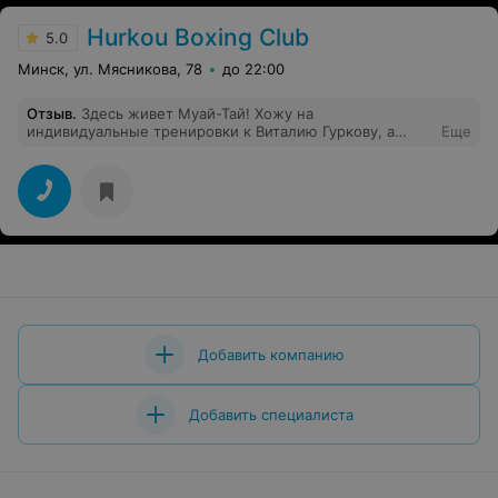
Hurkou Boxing Club
5.0
Минск, ул. Мясникова, 78
до 22:00
Отзыв
.
Здесь живет Муай-Тай! Хожу на
индивидуальные тренировки к Виталию Гуркову, а
Еще
также на групповые тренировки которые проводят
профессиональные тренера. Зал прекрасный, удобное
расположение. Приходите, Вам понравится.
Добавить компанию
Добавить специалиста