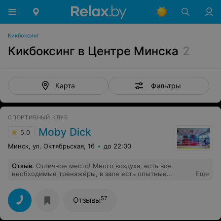
Кикбоксинг
Кикбоксинг в Центре Минска
2
Фильтры
Карта
СПОРТИВНЫЙ КЛУБ
Moby Dick
5.0
Минск, ул. Октябрьская, 16
до 22:00
Отзыв
.
Отличное место! Много воздуха, есть все
необходимые тренажёры, в зале есть опытные
Еще
инструкторы, атмосфера очень доброжелательная.
Очень хорошие треки играют в зале)) Для водителей
будет немаловажным наличие свободных парковочных
57
Отзывы
мест. Очень рекомендую!