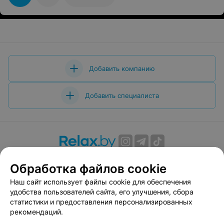
Добавить компанию
Добавить специалиста
О проекте
Новости проекта
Размещение рекламы
Обработка файлов cookie
Вакансии
Публичный договор
Способы оплаты
Наш сайт использует файлы cookie для обеспечения
Публичный договор по использованию сервиса
удобства пользователей сайта, его улучшения, сбора
«Афиша»
статистики и предоставления персонализированных
Пользовательское соглашение
рекомендаций.
Написать в поддержку