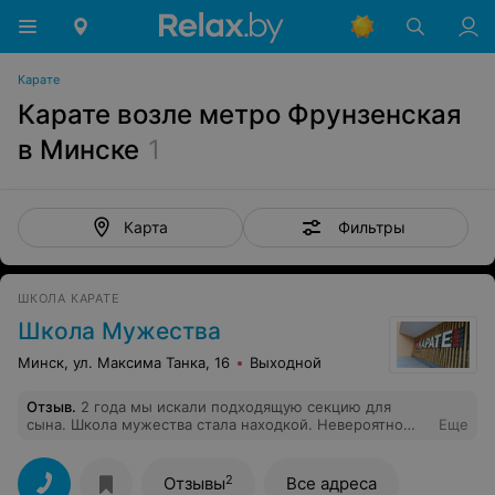
Карате
Карате возле метро Фрунзенская
в Минске
1
Фильтры
Карта
ШКОЛА КАРАТЕ
Школа Мужества
Минск, ул. Максима Танка, 16
Выходной
Отзыв
.
2 года мы искали подходящую секцию для
сына. Школа мужества стала находкой. Невероятно
Еще
грамотные тренеры. Постоянный контакт с
родителями. Организовываются встречи с
психологами, проводятся родительские собрания и
2
Отзывы
Все адреса