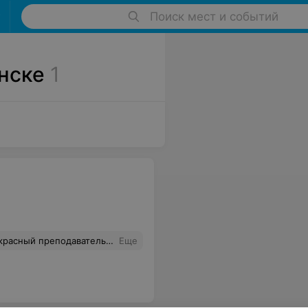
Поиск мест и событий
нске
1
...Приходите и записывайтесь...Кабинет 217. Преподаватель: Витушко Наталья Викторовна.
Еще