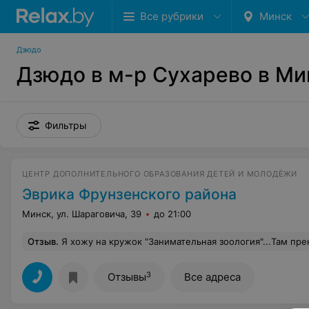
Все рубрики
Минск
Дзюдо
Дзюдо в м-р Сухарево в Ми
Фильтры
ЦЕНТР ДОПОЛНИТЕЛЬНОГО ОБРАЗОВАНИЯ ДЕТЕЙ И МОЛОДЁЖИ
Эврика Фрунзенского района
Минск, ул. Шараговича, 39
до 21:00
Отзыв
.
Я хожу на кружок "Занимательная зоология"...Там прекрасный преподаватель...Она всё разрешает, кроме плохого поведения. Она очень хороший, отзывчивый и добрый человек...Так что всем советую этот кружок
3
Отзывы
Все адреса