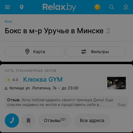
Бокс
Бокс в м-р Уручье в Минске
2
Фильтры
Карта
СЕТЬ ТРЕНАЖЕРНЫХ ЗАЛОВ
Клюква GYM
4.0
д. Копище ул. Лопатина, 7а
до 23:00
Отзыв
.
Хочу поблагодарить своего тренера Дину! Еще
совсем недавно не могла и представить себя в
Еще
тренажерном зале... А сейчас тренировки стали
частью моей жизни. На каждое занятие Дина готовим
комплекс упражнений, где учитывается мое состояние
121
Отзывы
Все адреса
здоровья, и тщательно следит, чтобы все выполнялось
верно. Вообще это здорово, когда у тренера высшее