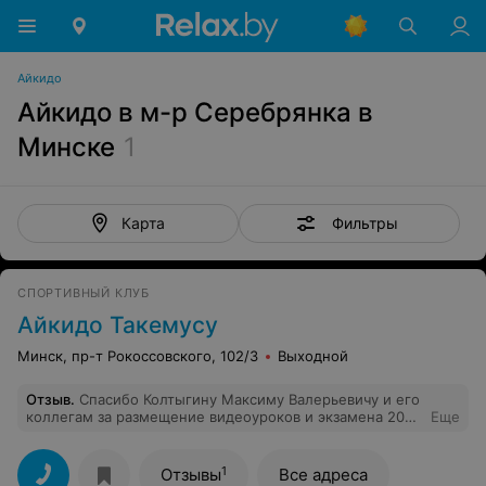
Айкидо
Айкидо в м-р Серебрянка в
Минске
1
Фильтры
Карта
СПОРТИВНЫЙ КЛУБ
Айкидо Такемусу
Минск, пр-т Рокоссовского, 102/3
Выходной
Отзыв
.
Спасибо Колтыгину Максиму Валерьевичу и его
коллегам за размещение видеоуроков и экзамена 2020
Еще
на YouTube- канале, и за само открытие этого канала.
Так - легко поделиться с далекоживущими
родственниками, и просто удобно пользоваться, когда
1
Отзывы
Все адреса