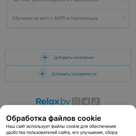
Обучение на авто с АКПП в Новополоцке
Добавить компанию
Добавить специалиста
О проекте
Новости проекта
Размещение рекламы
Обработка файлов cookie
Вакансии
Публичный договор
Способы оплаты
Наш сайт использует файлы cookie для обеспечения
Публичный договор по использованию сервиса
удобства пользователей сайта, его улучшения, сбора
«Афиша»