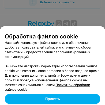
Добавить специалиста
О проекте
Новости проекта
Размещение рекламы
Обработка файлов cookie
Вакансии
Публичный договор
Способы оплаты
Наш сайт использует файлы cookie для обеспечения
Публичный договор по использованию сервиса
удобства пользователей сайта, его улучшения, сбора
«Афиша»
статистики и предоставления персонализированных
Пользовательское соглашение
рекомендаций.
Написать в поддержку
Вы можете настроить параметры использования файлов
Связаться по вопросам сотрудничества
cookie или изменить свое согласие в более позднее время.
Написать руководителю relax.by
Для получения дополнительной информации о целях,
сроках и порядке использования файлов cookie вы
Персональные настройки cookie
можете ознакомиться с нашей
Политикой обработки
Обработка персональных данных
файлов cookie
Принять