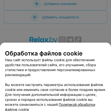
Добавить компанию
Добавить специалиста
О проекте
Новости проекта
Размещение рекламы
Обработка файлов cookie
Вакансии
Публичный договор
Способы оплаты
Наш сайт использует файлы cookie для обеспечения
Публичный договор по использованию сервиса
удобства пользователей сайта, его улучшения, сбора
«Афиша»
статистики и предоставления персонализированных
Пользовательское соглашение
рекомендаций.
Написать в поддержку
Вы можете настроить параметры использования файлов
Связаться по вопросам сотрудничества
cookie или изменить свое согласие в более позднее время.
Написать руководителю relax.by
Для получения дополнительной информации о целях,
сроках и порядке использования файлов cookie вы
Персональные настройки cookie
можете ознакомиться с нашей
Политикой обработки
Обработка персональных данных
файлов cookie