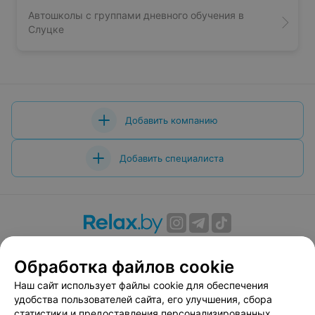
Автошколы с группами дневного обучения в
Слуцке
Добавить компанию
Добавить специалиста
О проекте
Новости проекта
Размещение рекламы
Обработка файлов cookie
Вакансии
Публичный договор
Способы оплаты
Публичный договор по использованию сервиса
Наш сайт использует файлы cookie для обеспечения
«Афиша»
удобства пользователей сайта, его улучшения, сбора
статистики и предоставления персонализированных