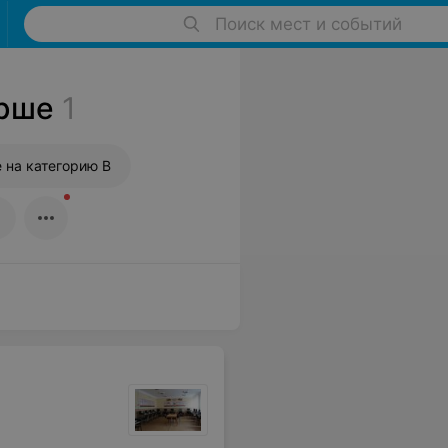
Поиск мест и событий
Орше
1
 на категорию B