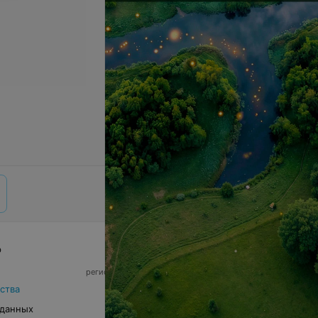
р
© 2026 ООО «Артокс Лаб», УНП 191700409,
регистрирующий орган - Минский горисполком
|
220012, Республика Беларусь, г. Минск,
ства
улица Толбухина, 2, пом. 16 | info@relax.by
 данных