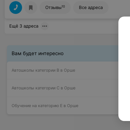
10
Отзывы
Все адреса
Ещё 3 адреса
Вам будет интересно
Автошколы категории B в Орше
Автошколы категории C в Орше
Обучение на категорию E в Орше