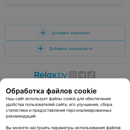
Добавить компанию
Добавить специалиста
О проекте
Новости проекта
Размещение рекламы
Обработка файлов cookie
Вакансии
Публичный договор
Способы оплаты
Наш сайт использует файлы cookie для обеспечения
Публичный договор по использованию сервиса
удобства пользователей сайта, его улучшения, сбора
«Афиша»
статистики и предоставления персонализированных
Пользовательское соглашение
рекомендаций.
Написать в поддержку
Вы можете настроить параметры использования файлов