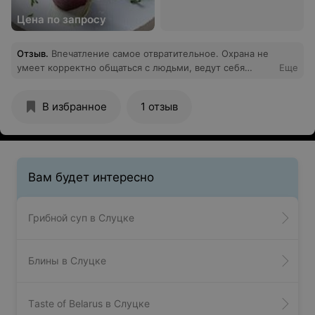
Цена по запросу
Отзыв
.
Впечатление самое отвратительное. Охрана не
умеет корректно общаться с людьми, ведут себя
Еще
вызывающе и омерзительно. Никому не
рекомендовало бы только из-за этого, никакого
В избранное
1 отзыв
уважения к отдыхающим
Вам будет интересно
Грибной суп в Слуцке
Блины в Слуцке
Tаste of Belarus в Слуцке