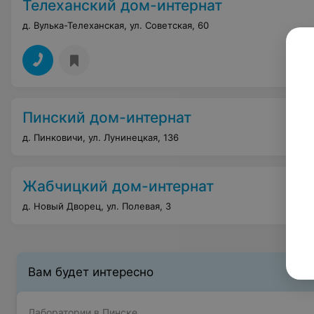
Телеханский дом-интернат
д. Вулька-Телеханская, ул. Советская, 60
Пинский дом-интернат
д. Пинковичи, ул. Лунинецкая, 136
Жабчицкий дом-интернат
д. Новый Дворец, ул. Полевая, 3
Вам будет интересно
Лаборатории в Пинске