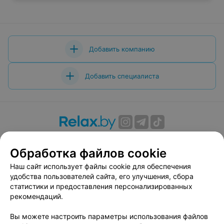
Добавить компанию
Добавить специалиста
О проекте
Новости проекта
Размещение рекламы
Обработка файлов cookie
Вакансии
Публичный договор
Способы оплаты
Публичный договор по использованию сервиса
Наш сайт использует файлы cookie для обеспечения
«Афиша»
удобства пользователей сайта, его улучшения, сбора
статистики и предоставления персонализированных
Пользовательское соглашение
рекомендаций.
Написать в поддержку
Вы можете настроить параметры использования файлов
Связаться по вопросам сотрудничества