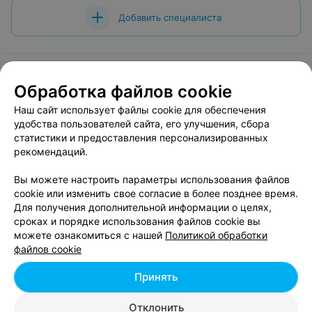
Добавить специалиста
Обработка файлов cookie
О проекте
Новости проекта
Размещение рекламы
Наш сайт использует файлы cookie для обеспечения
Вакансии
Публичный договор
Способы оплаты
удобства пользователей сайта, его улучшения, сбора
статистики и предоставления персонализированных
Публичный договор по использованию сервиса
рекомендаций.
«Афиша»
Пользовательское соглашение
Вы можете настроить параметры использования файлов
cookie или изменить свое согласие в более позднее время.
Написать в поддержку
Для получения дополнительной информации о целях,
Связаться по вопросам сотрудничества
сроках и порядке использования файлов cookie вы
Написать руководителю relax.by
можете ознакомиться с нашей
Политикой обработки
файлов cookie
Персональные настройки cookie
Обработка персональных данных
Принять
Отклонить