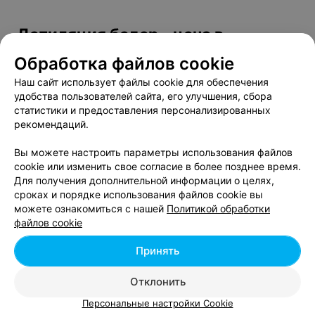
Депиляция бедер - цена в
Могилеве
Обработка файлов cookie
Наш сайт использует файлы cookie для обеспечения
Бедро (сахар/воск)
от 11 руб.
удобства пользователей сайта, его улучшения, сбора
статистики и предоставления персонализированных
Депиляция бедер
от 18 руб.
рекомендаций.
Вы можете настроить параметры использования файлов
cookie или изменить свое согласие в более позднее время.
Для получения дополнительной информации о целях,
сроках и порядке использования файлов cookie вы
Добавить компанию
можете ознакомиться с нашей
Политикой обработки
файлов cookie
Добавить специалиста
Принять
Отклонить
Персональные настройки Cookie