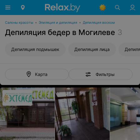
Салоны красоты
•
Эпиляция и депиляция
•
Депиляция воском
Депиляция бедер в Могилеве
3
Депиляция подмышек
Депиляция лица
Депиля
Фильтры
Карта