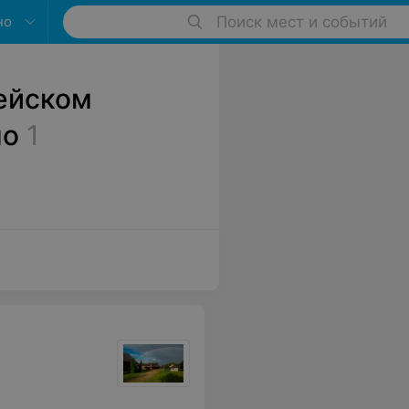
но
Поиск мест и событий
ейском
но
1