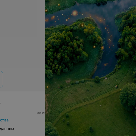
р
© 2026 ООО «Артокс Лаб», УНП 191700409,
регистрирующий орган - Минский горисполком
|
220012, Республика Беларусь, г. Минск,
ства
улица Толбухина, 2, пом. 16 | info@relax.by
 данных