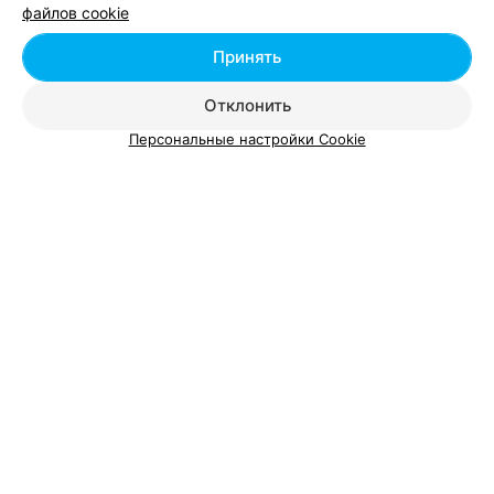
файлов cookie
Принять
Отклонить
Добавить компанию
Персональные настройки Cookie
Добавить специалиста
О проекте
Новости проекта
Размещение рекламы
Вакансии
Публичный договор
Способы оплаты
Публичный договор по использованию сервиса
«Афиша»
Пользовательское соглашение
Написать в поддержку