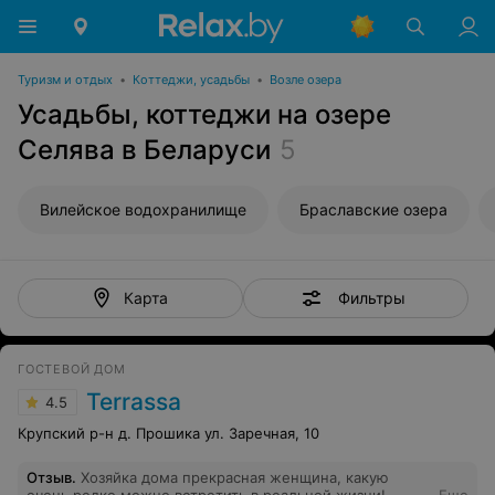
Туризм и отдых
•
Коттеджи, усадьбы
•
Возле озера
Усадьбы, коттеджи на озере
Селява в Беларуси
5
Вилейское водохранилище
Браславские озера
Фильтры
Карта
ГОСТЕВОЙ ДОМ
Terrassa
4.5
Крупский р-н д. Прошика ул. Заречная, 10
Отзыв
.
Хозяйка дома прекрасная женщина, какую