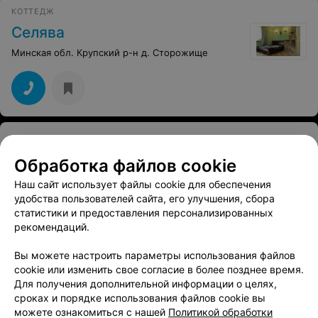
КОТТЕДЖ
Селява
Минская обл. Крупский р-н д. Сторожище
КЕМПИНГИ
Кемпинг1
Обработка файлов cookie
Минская обл., Крупский р-н, Колодница
Наш сайт использует файлы cookie для обеспечения
Круглосуточно
удобства пользователей сайта, его улучшения, сбора
статистики и предоставления персонализированных
рекомендаций.
Вы можете настроить параметры использования файлов
cookie или изменить свое согласие в более позднее время.
Для получения дополнительной информации о целях,
сроках и порядке использования файлов cookie вы
ЭФФЕКТИВНАЯ РЕКЛАМА НА САЙТЕ
можете ознакомиться с нашей
Политикой обработки