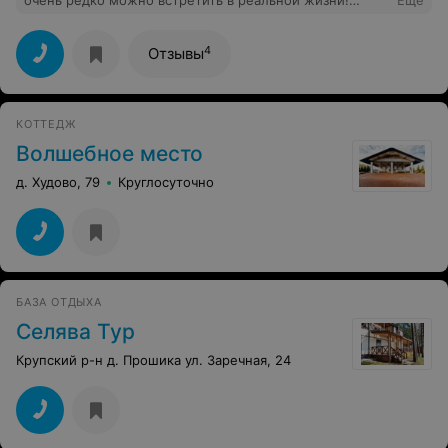
очень редко можно встретить в реальной жизни!
Еще
Пейзажи удивительной красоты. В таких местах царит
жизнь в первозданном виде. В сотне метров от дома
даже есть лебединое гнездо!
4
Отзывы
КОТТЕДЖ
Волшебное место
д. Худово, 79
Круглосуточно
БАЗА ОТДЫХА
Селява Тур
Крупский р-н д. Прошика ул. Заречная, 24