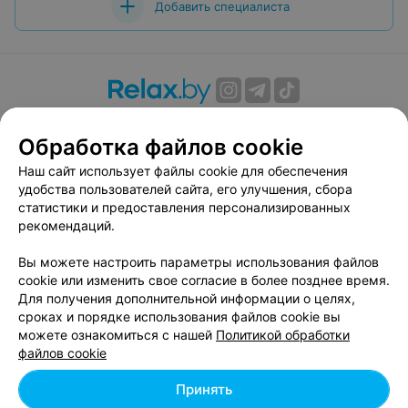
Добавить специалиста
настоящим канатом). С благодарностью! Елена и
Александр.
О проекте
Новости проекта
Размещение рекламы
Обработка файлов cookie
Вакансии
Публичный договор
Способы оплаты
Публичный договор по использованию сервиса
Наш сайт использует файлы cookie для обеспечения
«Афиша»
удобства пользователей сайта, его улучшения, сбора
статистики и предоставления персонализированных
Пользовательское соглашение
рекомендаций.
Написать в поддержку
Вы можете настроить параметры использования файлов
Связаться по вопросам сотрудничества
cookie или изменить свое согласие в более позднее время.
Написать руководителю relax.by
Для получения дополнительной информации о целях,
Персональные настройки cookie
сроках и порядке использования файлов cookie вы
можете ознакомиться с нашей
Политикой обработки
Обработка персональных данных
файлов cookie
Принять