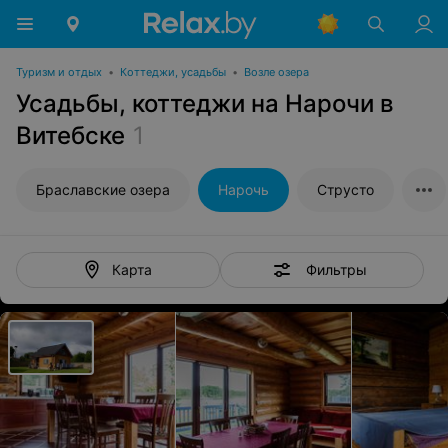
Туризм и отдых
•
Коттеджи, усадьбы
•
Возле озера
Усадьбы, коттеджи на Нарочи в
Витебске
1
Браславские озера
Нарочь
Струсто
Фильтры
Карта